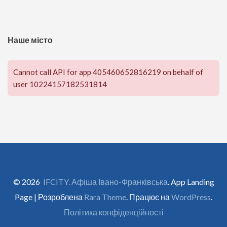
Наше місто
Cannot call API for app 405460652816219 on behalf of
user 10224157182531814
© 2026
IFCITY. Афіша Івано-Франківська
. App Landing
Page | Розроблена
Rara Theme
. Працює на
WordPress
.
Політика конфіденційності