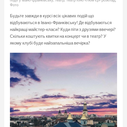
події у івано-франківську
,
театр
,
Театр Кіно «Люм'єр» розклад
,
Фото
Будьте завжди в курсі всіх цікавих подій що
відбуваються в Івано-Франківську! Де відбуваються
найкращі майстер-класи? Куди піти з друзями ввечері?
Скільки коштують квитки на концерт чи в театр? У
якому клубі буде найзапальніша вечірка?