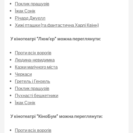
Поклик пращурів
Їжак Сонік
Річард Джуелл
Хижі пташки (та фантастична Харлі Квінн)
У кінотеатрі “Люм’єр” можна переглянути:
Проти всіх ворогів
Людина-невидимка
Казки магічного міста
Черкаси
Гретель і Гензель
Поклик пращурів
Пухнасті бешкетники
Їжак Сонік
У кінотеатрі “КіноБум” можна переглянути:
Проти всіх ворогів