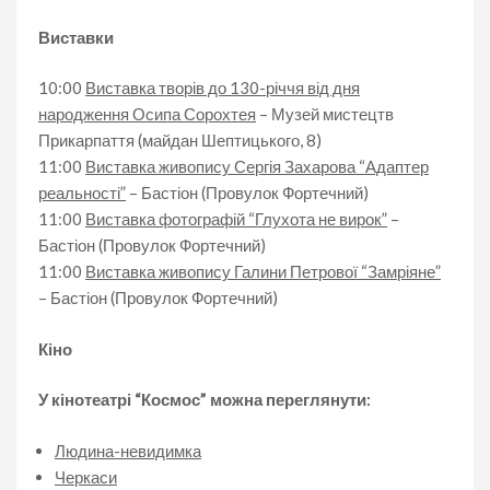
Виставки
10:00
Виставка творів до 130-річчя від дня
народження Осипа Сорохтея
– Музей мистецтв
Прикарпаття (майдан Шептицького, 8)
11:00
Виставка живопису Сергія Захарова “Адаптер
реальності”
– Бастіон (Провулок Фортечний)
11:00
Виставка фотографій “Глухота не вирок”
–
Бастіон (Провулок Фортечний)
11:00
Виставка живопису Галини Петрової “Замріяне”
– Бастіон (Провулок Фортечний)
Кіно
У кінотеатрі “Космос” можна переглянути:
Людина-невидимка
Черкаси