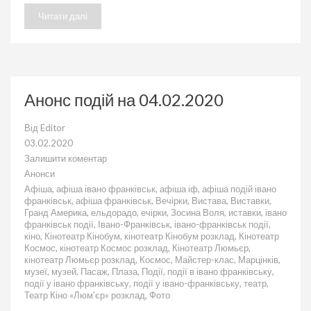
Читати далі
Анонс подій на 04.02.2020
Від
Editor
03.02.2020
Залишити коментар
до
Анонси
Анонс
Афіша
,
афіша івано франківськ
,
афіша іф
,
афіша подій івано
подій
франківськ
,
афіша франківськ
,
Вечірки
,
Вистава
,
Виставки
,
на
Гранд Америка
,
ельдорадо
,
ечірки
,
Зосина Воля
,
иставки
,
івано
04.02.2020
франківськ події
,
Івано-Франківськ
,
івано-франківськ події
,
кіно
,
Кінотеатр Кінобум
,
кінотеатр Кінобум розклад
,
Кінотеатр
Космос
,
кінотеатр Космос розклад
,
Кінотеатр Люмьєр
,
кінотеатр Люмьєр розклад
,
Космос
,
Майстер-клас
,
Марцінків
,
музеї
,
музей
,
Пасаж
,
Плаза
,
Події
,
події в івано франківську
,
події у івано франківську
,
події у івано-франківську
,
театр
,
Театр Кіно «Люм'єр» розклад
,
Фото