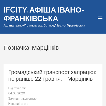
Перейти
IFCITY. АФІША ІВАНО-
до
вмісту
ФРАНКІВСЬКА
(натисніть
Enter)
Афіша Івано-Франківська. Усі події Івано-Франківська
Позначка:
Марцінків
Громадський транспорт запрацює
не раніше 22 травня, – Марцінків
Від
myadmin
04.05.2020
Залишити коментар
до
Новини і фото