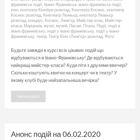
08.02.2020
франківськ події
,
Івано-Франківськ
,
івано-франківськ події
,
кіно
,
кінотеатр Кінобум розклад
,
Кінотеатр Космос
,
кінотеатр
Космос розклад
,
Кінотеатр Люмьєр
,
кінотеатр Люмьєр
розклад
,
концерт
,
Космос
,
Люм'єр
,
Майстер-клас
,
Майстер-
класи
,
Марцінків
,
музеї
,
музей
,
Пасаж
,
Плаза
,
Події
,
події в
івано франківську
,
події у івано франківську
,
події у івано-
франківську
,
театр
,
Театр Кіно «Люм'єр» розклад
,
Фото
Будьте завжди в курсі всіх цікавих подій що
відбуваються в Івано-Франківську! Де відбуваються
найкращі майстер-класи? Куди піти з друзями ввечері?
Скільки коштують квитки на концерт чи в театр? У
якому клубі буде найзапальніша вечірка?
Читати далі
Анонс подій на 06.02.2020