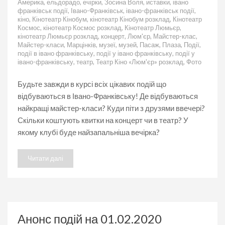
Америка
,
ельдорадо
,
ечірки
,
Зосина Воля
,
иставки
,
івано
03.02.2020
франківськ події
,
Івано-Франківськ
,
івано-франківськ події
,
кіно
,
Кінотеатр Кінобум
,
кінотеатр Кінобум розклад
,
Кінотеатр
Космос
,
кінотеатр Космос розклад
,
Кінотеатр Люмьєр
,
кінотеатр Люмьєр розклад
,
концерт
,
Люм'єр
,
Майстер-клас
,
Майстер-класи
,
Марцінків
,
музеї
,
музей
,
Пасаж
,
Плаза
,
Події
,
події в івано франківську
,
події у івано франківську
,
події у
івано-франківську
,
театр
,
Театр Кіно «Люм'єр» розклад
,
Фото
Будьте завжди в курсі всіх цікавих подій що
відбуваються в Івано-Франківську! Де відбуваються
найкращі майстер-класи? Куди піти з друзями ввечері?
Скільки коштують квитки на концерт чи в театр? У
якому клубі буде найзапальніша вечірка?
Читати далі
Анонс подій на 01.02.2020