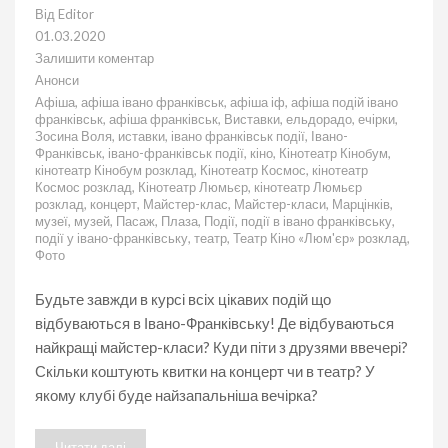
Від
Editor
01.03.2020
Залишити коментар
до
Анонси
Анонс
Афіша
,
афіша івано франківськ
,
афіша іф
,
афіша подій івано
подій
франківськ
,
афіша франківськ
,
Виставки
,
ельдорадо
,
ечірки
,
на
Зосина Воля
,
иставки
,
івано франківськ події
,
Івано-
02.03.2020
Франківськ
,
івано-франківськ події
,
кіно
,
Кінотеатр Кінобум
,
кінотеатр Кінобум розклад
,
Кінотеатр Космос
,
кінотеатр
Космос розклад
,
Кінотеатр Люмьєр
,
кінотеатр Люмьєр
розклад
,
концерт
,
Майстер-клас
,
Майстер-класи
,
Марцінків
,
музеї
,
музей
,
Пасаж
,
Плаза
,
Події
,
події в івано франківську
,
події у івано-франківську
,
театр
,
Театр Кіно «Люм'єр» розклад
,
Фото
Будьте завжди в курсі всіх цікавих подій що
відбуваються в Івано-Франківську! Де відбуваються
найкращі майстер-класи? Куди піти з друзями ввечері?
Скільки коштують квитки на концерт чи в театр? У
якому клубі буде найзапальніша вечірка?
Читати далі