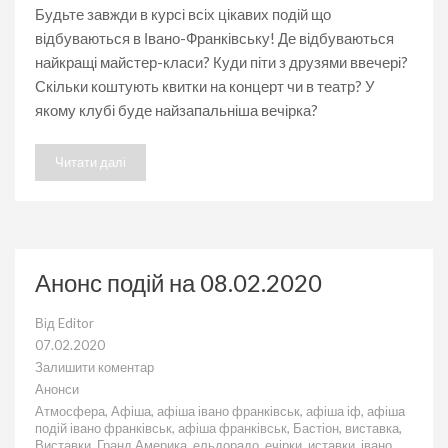
Будьте завжди в курсі всіх цікавих подій що
відбуваються в Івано-Франківську! Де відбуваються
найкращі майстер-класи? Куди піти з друзями ввечері?
Скільки коштують квитки на концерт чи в театр? У
якому клубі буде найзапальніша вечірка?
Читати далі
Анонс подій на 08.02.2020
Від
Editor
07.02.2020
Залишити коментар
до
Анонси
Анонс
Атмосфера
,
Афіша
,
афіша івано франківськ
,
афіша іф
,
афіша
подій
подій івано франківськ
,
афіша франківськ
,
Бастіон
,
виставка
,
на
Виставки
,
Гранд Америка
,
ельдорадо
,
ечірки
,
иставки
,
івано