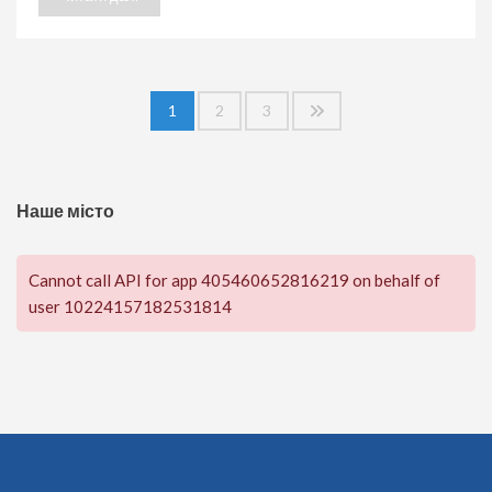
Пагінація
1
2
3
записів
Наше місто
Cannot call API for app 405460652816219 on behalf of
user 10224157182531814