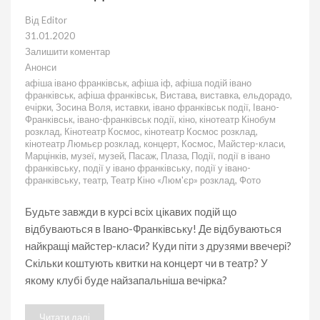
Від
Editor
31.01.2020
Залишити коментар
до
Анонси
Анонс
афіша івано франківськ
,
афіша іф
,
афіша подій івано
подій
франківськ
,
афіша франківськ
,
Вистава
,
виставка
,
ельдорадо
,
на
ечірки
,
Зосина Воля
,
иставки
,
івано франківськ події
,
Івано-
01.02.2020
Франківськ
,
івано-франківськ події
,
кіно
,
кінотеатр Кінобум
розклад
,
Кінотеатр Космос
,
кінотеатр Космос розклад
,
кінотеатр Люмьєр розклад
,
концерт
,
Космос
,
Майстер-класи
,
Марцінків
,
музеї
,
музей
,
Пасаж
,
Плаза
,
Події
,
події в івано
франківську
,
події у івано франківську
,
події у івано-
франківську
,
театр
,
Театр Кіно «Люм'єр» розклад
,
Фото
Будьте завжди в курсі всіх цікавих подій що
відбуваються в Івано-Франківську! Де відбуваються
найкращі майстер-класи? Куди піти з друзями ввечері?
Скільки коштують квитки на концерт чи в театр? У
якому клубі буде найзапальніша вечірка?
Читати далі