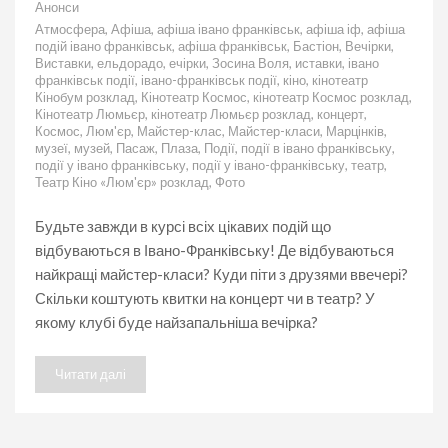
до
Анонси
Анонс
Атмосфера
,
Афіша
,
афіша івано франківськ
,
афіша іф
,
афіша
подій
подій івано франківськ
,
афіша франківськ
,
Бастіон
,
Вечірки
,
на
Виставки
,
ельдорадо
,
ечірки
,
Зосина Воля
,
иставки
,
івано
10.03.2020
франківськ події
,
івано-франківськ події
,
кіно
,
кінотеатр
Кінобум розклад
,
Кінотеатр Космос
,
кінотеатр Космос розклад
,
Кінотеатр Люмьєр
,
кінотеатр Люмьєр розклад
,
концерт
,
Космос
,
Люм'єр
,
Майстер-клас
,
Майстер-класи
,
Марцінків
,
музеї
,
музей
,
Пасаж
,
Плаза
,
Події
,
події в івано франківську
,
події у івано франківську
,
події у івано-франківську
,
театр
,
Театр Кіно «Люм'єр» розклад
,
Фото
Будьте завжди в курсі всіх цікавих подій що
відбуваються в Івано-Франківську! Де відбуваються
найкращі майстер-класи? Куди піти з друзями ввечері?
Скільки коштують квитки на концерт чи в театр? У
якому клубі буде найзапальніша вечірка?
Читати далі