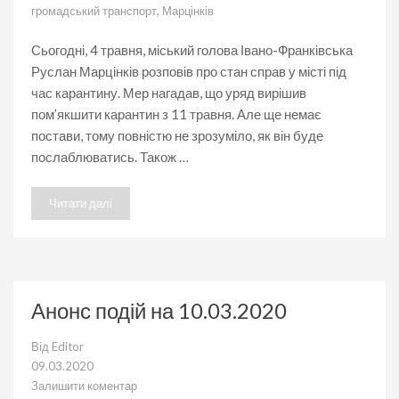
Громадський
громадський транспорт
,
Марцінків
транспорт
запрацює
не
Сьогодні, 4 травня, міський голова Івано-Франківська
раніше
Руслан Марцінків розповів про стан справ у місті під
22
час карантину. Мер нагадав, що уряд вирішив
травня,
–
пом’якшити карантин з 11 травня. Але ще немає
Марцінків
постави, тому повністю не зрозуміло, як він буде
послаблюватись. Також …
Читати далі
Анонс подій на 10.03.2020
Від
Editor
09.03.2020
Залишити коментар