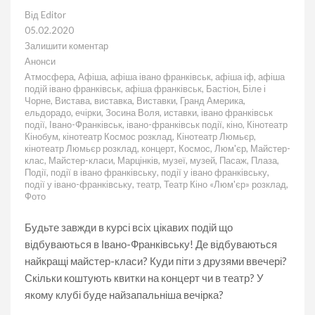
Від
Editor
05.02.2020
Залишити коментар
до
Анонси
Анонс
Атмосфера
,
Афіша
,
афіша івано франківськ
,
афіша іф
,
афіша
подій
подій івано франківськ
,
афіша франківськ
,
Бастіон
,
Біле і
на
Чорне
,
Вистава
,
виставка
,
Виставки
,
Гранд Америка
,
06.02.2020
ельдорадо
,
ечірки
,
Зосина Воля
,
иставки
,
івано франківськ
події
,
Івано-Франківськ
,
івано-франківськ події
,
кіно
,
Кінотеатр
Кінобум
,
кінотеатр Космос розклад
,
Кінотеатр Люмьєр
,
кінотеатр Люмьєр розклад
,
концерт
,
Космос
,
Люм'єр
,
Майстер-
клас
,
Майстер-класи
,
Марцінків
,
музеї
,
музей
,
Пасаж
,
Плаза
,
Події
,
події в івано франківську
,
події у івано франківську
,
події у івано-франківську
,
театр
,
Театр Кіно «Люм'єр» розклад
,
Фото
Будьте завжди в курсі всіх цікавих подій що
відбуваються в Івано-Франківську! Де відбуваються
найкращі майстер-класи? Куди піти з друзями ввечері?
Скільки коштують квитки на концерт чи в театр? У
якому клубі буде найзапальніша вечірка?