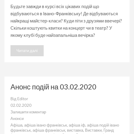
Будьте завжди в курсі всіх цікавих подій що
відбуваються в Івано-Франківську! Де відбуваються
найкращі майстер-класи? Куди піти з друзями ввечері?
Скільки коштують квитки на концерт чи в театр? У
якому клубі буде найзапальніша вечірка?
Читати далі
Анонс подій на 03.02.2020
Від
Editor
02.02.2020
Залишити коментар
до
Анонси
Анонс
Афіша
,
афіша івано франківськ
,
афіша іф
,
афіша подій івано
подій
франківськ
,
афіша франківськ
,
виставка
,
Виставки
,
Гранд
на