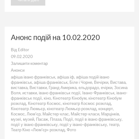
Анонс подій на 10.02.2020
Від
Editor
09.02.2020
Залишити коментар
до
Анонси
Анонс
афіша івано франківськ
,
афіша іф
,
афіша подій івано
подій
франківськ
,
афіша франківськ
,
Біле і Чорне
,
Вечірки
,
Вистава
,
на
виставка
,
Виставки
,
Гранд Америка
,
ельдорадо
,
ечірки
,
Зосина
10.02.2020
Воля
,
иставки
,
івано франківськ події
,
Івано-Франківськ
,
івано-
франківськ події
,
кіно
,
Кінотеатр Кінобум
,
кінотеатр Кінобум
розклад
,
Кінотеатр Космос
,
кінотеатр Космос розклад
,
Кінотеатр Люмьєр
,
кінотеатр Люмьєр розклад
,
концерт
,
Космос
,
Люм'єр
,
Майстер-клас
,
Майстер-класи
,
Марцінків
,
музеї
,
музей
,
Пасаж
,
Плаза
,
Події
,
події в івано франківську
,
події у івано франківську
,
події у івано-франківську
,
театр
,
Театр Кіно «Люм'єр» розклад
,
Фото