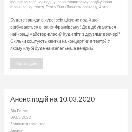
івано франківську
,
події у івано франківську
,
події у івано-
франківську
,
театр
,
Театр Кіно «Люм'єр» розклад
,
Фото
Будьте завжди в курсі всіх цікавих подій що
відбуваються в Івано-Франківську! Де відбуваються
найкращі майстер-класи? Куди піти з друзями ввечері?
Скільки коштують квитки на концерт чи в театр? У
якому клубі буде найзапальніша вечірка?
Читати далі
Анонс подій на 10.03.2020
Від
Editor
09.03.2020
Залишити коментар
до
Анонси