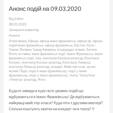
Анонс подій на 09.03.2020
Від
Editor
08.03.2020
Залишити коментар
до
Анонси
Анонс
Атмосфера
,
Афіша
,
афіша івано франківськ
,
афіша іф
,
афіша
подій
подій івано франківськ
,
афіша франківськ
,
Бастіон
,
Біле і
на
Чорне
,
Вечірки
,
Гранд Америка
,
ельдорадо
,
ечірки
,
Зосина
09.03.2020
Воля
,
иставки
,
івано франківськ події
,
Івано-Франківськ
,
івано-
франківськ події
,
кіно
,
кінотеатр Кінобум розклад
,
Кінотеатр
Космос
,
кінотеатр Космос розклад
,
Кінотеатр Люмьєр
,
кінотеатр Люмьєр розклад
,
концерт
,
Майстер-клас
,
музеї
,
музей
,
Події
,
події в івано франківську
,
події у івано
франківську
,
події у івано-франківську
,
театр
,
Театр Кіно
«Люм'єр» розклад
,
Фото
Будьте завжди в курсі всіх цікавих подій що
відбуваються в Івано-Франківську! Де відбуваються
найкращі майстер-класи? Куди піти з друзями ввечері?
Скільки коштують квитки на концерт чи в театр? У