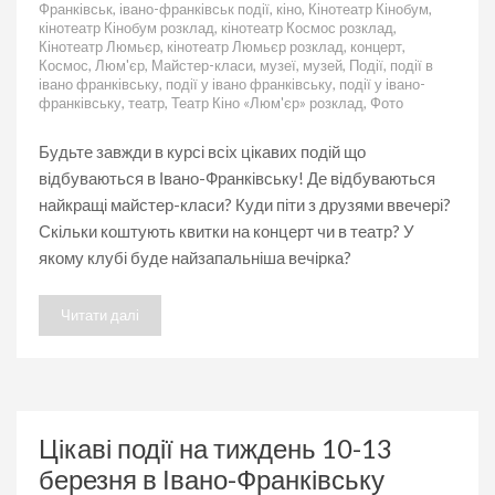
Франківськ
,
івано-франківськ події
,
кіно
,
Кінотеатр Кінобум
,
кінотеатр Кінобум розклад
,
кінотеатр Космос розклад
,
Кінотеатр Люмьєр
,
кінотеатр Люмьєр розклад
,
концерт
,
Космос
,
Люм'єр
,
Майстер-класи
,
музеї
,
музей
,
Події
,
події в
івано франківську
,
події у івано франківську
,
події у івано-
франківську
,
театр
,
Театр Кіно «Люм'єр» розклад
,
Фото
Будьте завжди в курсі всіх цікавих подій що
відбуваються в Івано-Франківську! Де відбуваються
найкращі майстер-класи? Куди піти з друзями ввечері?
Скільки коштують квитки на концерт чи в театр? У
якому клубі буде найзапальніша вечірка?
Читати далі
Цікаві події на тиждень 10-13
березня в Івано-Франківську