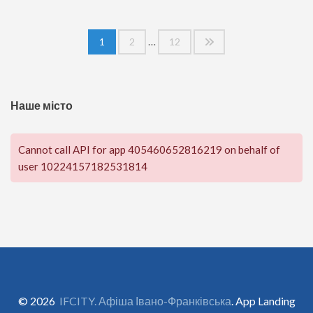
Пагінація
…
1
2
12
записів
Наше місто
Cannot call API for app 405460652816219 on behalf of
user 10224157182531814
© 2026
IFCITY. Афіша Івано-Франківська
. App Landing