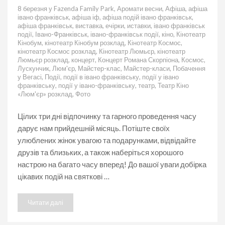
Як
8 березня у Fazenda Family Park
,
Аромати весни
,
Афіша
,
афіша
провести
івано франківськ
,
афіша іф
,
афіша подій івано франківськ
,
святкові
афіша франківськ
,
виставка
,
ечірки
,
иставки
,
івано франківськ
дні
події
,
Івано-Франківськ
,
івано-франківськ події
,
кіно
,
Кінотеатр
7,
Кінобум
,
кінотеатр Кінобум розклад
,
Кінотеатр Космос
,
8
кінотеатр Космос розклад
,
Кінотеатр Люмьєр
,
кінотеатр
та
Люмьєр розклад
,
концерт
,
Концерт Романа Скорпіона
,
Космос
,
9
Лускунчик
,
Люм'єр
,
Майстер-клас
,
Майстер-класи
,
Побачення
березня
у Вегасі
,
Події
,
події в івано франківську
,
події у івано
в
франківську
,
події у івано-франківську
,
театр
,
Театр Кіно
Івано-
«Люм'єр» розклад
,
Фото
Франківську
Цілих три дні відпочинку та гарного проведення часу
дарує нам прийдешній місяць. Потіште своїх
улюблених жінок увагою та подарунками, відвідайте
друзів та близьких, а також наберіться хорошого
настрою на багато часу вперед! До вашої уваги добірка
цікавих подій на святкові …
Читати далі