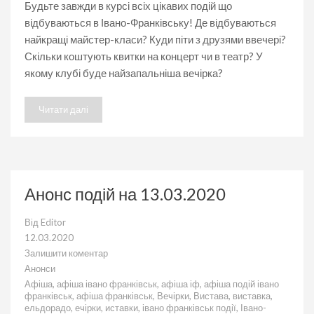
Будьте завжди в курсі всіх цікавих подій що
відбуваються в Івано-Франківську! Де відбуваються
найкращі майстер-класи? Куди піти з друзями ввечері?
Скільки коштують квитки на концерт чи в театр? У
якому клубі буде найзапальніша вечірка?
Читати далі
Анонс подій на 13.03.2020
Від
Editor
12.03.2020
Залишити коментар
до
Анонси
Анонс
Афіша
,
афіша івано франківськ
,
афіша іф
,
афіша подій івано
подій
франківськ
,
афіша франківськ
,
Вечірки
,
Вистава
,
виставка
,
на
ельдорадо
,
ечірки
,
иставки
,
івано франківськ події
,
Івано-
13.03.2020