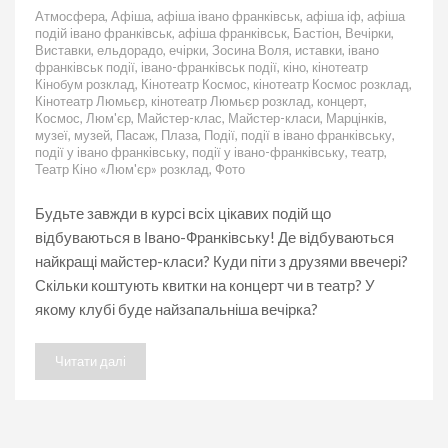
Анонс
Атмосфера
,
Афіша
,
афіша івано франківськ
,
афіша іф
,
афіша
подій
подій івано франківськ
,
афіша франківськ
,
Бастіон
,
Вечірки
,
на
Виставки
,
ельдорадо
,
ечірки
,
Зосина Воля
,
иставки
,
івано
10.03.2020
франківськ події
,
івано-франківськ події
,
кіно
,
кінотеатр
Кінобум розклад
,
Кінотеатр Космос
,
кінотеатр Космос розклад
,
Кінотеатр Люмьєр
,
кінотеатр Люмьєр розклад
,
концерт
,
Космос
,
Люм'єр
,
Майстер-клас
,
Майстер-класи
,
Марцінків
,
музеї
,
музей
,
Пасаж
,
Плаза
,
Події
,
події в івано франківську
,
події у івано франківську
,
події у івано-франківську
,
театр
,
Театр Кіно «Люм'єр» розклад
,
Фото
Будьте завжди в курсі всіх цікавих подій що
відбуваються в Івано-Франківську! Де відбуваються
найкращі майстер-класи? Куди піти з друзями ввечері?
Скільки коштують квитки на концерт чи в театр? У
якому клубі буде найзапальніша вечірка?
Читати далі