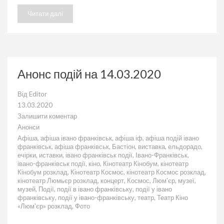
Читати далі
Анонс подій на 14.03.2020
Від
Editor
13.03.2020
Залишити коментар
до
Анонси
Анонс
Афіша
,
афіша івано франківськ
,
афіша іф
,
афіша подій івано
подій
франківськ
,
афіша франківськ
,
Бастіон
,
виставка
,
ельдорадо
,
на
ечірки
,
иставки
,
івано франківськ події
,
Івано-Франківськ
,
14.03.2020
івано-франківськ події
,
кіно
,
Кінотеатр Кінобум
,
кінотеатр
Кінобум розклад
,
Кінотеатр Космос
,
кінотеатр Космос розклад
,
кінотеатр Люмьєр розклад
,
концерт
,
Космос
,
Люм'єр
,
музеї
,
музей
,
Події
,
події в івано франківську
,
події у івано
франківську
,
події у івано-франківську
,
театр
,
Театр Кіно
«Люм'єр» розклад
,
Фото