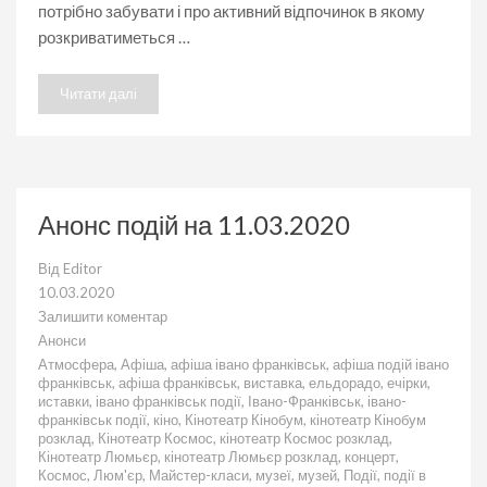
потрібно забувати і про активний відпочинок в якому
розкриватиметься …
Читати далі
Анонс подій на 11.03.2020
Від
Editor
10.03.2020
Залишити коментар
до
Анонси
Анонс
Атмосфера
,
Афіша
,
афіша івано франківськ
,
афіша подій івано
подій
франківськ
,
афіша франківськ
,
виставка
,
ельдорадо
,
ечірки
,
на
иставки
,
івано франківськ події
,
Івано-Франківськ
,
івано-
11.03.2020
франківськ події
,
кіно
,
Кінотеатр Кінобум
,
кінотеатр Кінобум
розклад
,
Кінотеатр Космос
,
кінотеатр Космос розклад
,
Кінотеатр Люмьєр
,
кінотеатр Люмьєр розклад
,
концерт
,
Космос
,
Люм'єр
,
Майстер-класи
,
музеї
,
музей
,
Події
,
події в