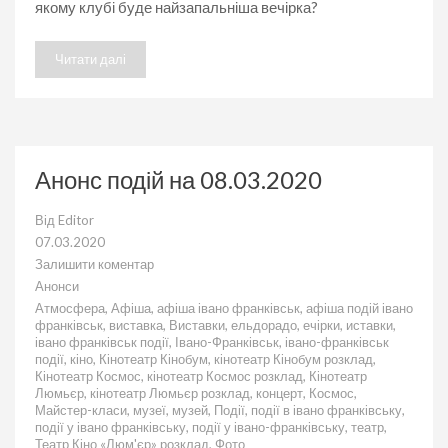
якому клубі буде найзапальніша вечірка?
Читати далі
Анонс подій на 08.03.2020
Від
Editor
07.03.2020
Залишити коментар
до
Анонси
Анонс
Атмосфера
,
Афіша
,
афіша івано франківськ
,
афіша подій івано
подій
франківськ
,
виставка
,
Виставки
,
ельдорадо
,
ечірки
,
иставки
,
на
івано франківськ події
,
Івано-Франківськ
,
івано-франківськ
08.03.2020
події
,
кіно
,
Кінотеатр Кінобум
,
кінотеатр Кінобум розклад
,
Кінотеатр Космос
,
кінотеатр Космос розклад
,
Кінотеатр
Люмьєр
,
кінотеатр Люмьєр розклад
,
концерт
,
Космос
,
Майстер-класи
,
музеї
,
музей
,
Події
,
події в івано франківську
,
події у івано франківську
,
події у івано-франківську
,
театр
,
Театр Кіно «Люм'єр» розклад
,
Фото