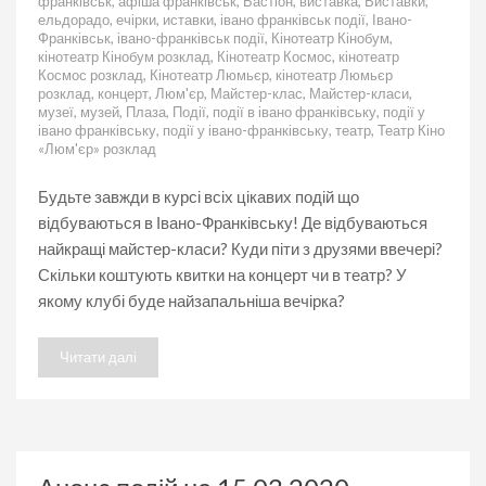
франківськ
,
афіша франківськ
,
Бастіон
,
виставка
,
Виставки
,
на
ельдорадо
,
ечірки
,
иставки
,
івано франківськ події
,
Івано-
16.03.2020
Франківськ
,
івано-франківськ події
,
Кінотеатр Кінобум
,
кінотеатр Кінобум розклад
,
Кінотеатр Космос
,
кінотеатр
Космос розклад
,
Кінотеатр Люмьєр
,
кінотеатр Люмьєр
розклад
,
концерт
,
Люм'єр
,
Майстер-клас
,
Майстер-класи
,
музеї
,
музей
,
Плаза
,
Події
,
події в івано франківську
,
події у
івано франківську
,
події у івано-франківську
,
театр
,
Театр Кіно
«Люм'єр» розклад
Будьте завжди в курсі всіх цікавих подій що
відбуваються в Івано-Франківську! Де відбуваються
найкращі майстер-класи? Куди піти з друзями ввечері?
Скільки коштують квитки на концерт чи в театр? У
якому клубі буде найзапальніша вечірка?
Читати далі