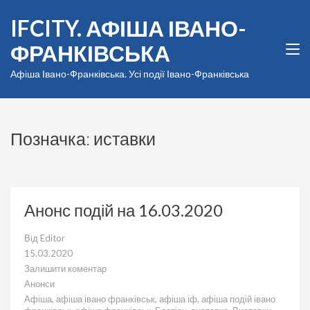
Перейти
IFCITY. АФІША ІВАНО-
до
вмісту
ФРАНКІВСЬКА
(натисніть
Enter)
Афіша Івано-Франківська. Усі події Івано-Франківська
Позначка:
иставки
Анонс подій на 16.03.2020
Від
Editor
15.03.2020
Залишити коментар
до
Анонси
Анонс
Афіша
,
афіша івано франківськ
,
афіша іф
,
афіша подій івано
подій