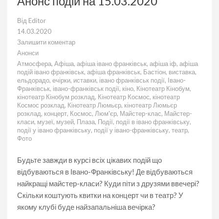
Анонс подій на 15.03.2020
Від
Editor
14.03.2020
Залишити коментар
до
Анонси
Анонс
Атмосфера
,
Афіша
,
афіша івано франківськ
,
афіша іф
,
афіша
подій
подій івано франківськ
,
афіша франківськ
,
Бастіон
,
виставка
,
на
ельдорадо
,
ечірки
,
иставки
,
івано франківськ події
,
Івано-
15.03.2020
Франківськ
,
івано-франківськ події
,
кіно
,
Кінотеатр Кінобум
,
кінотеатр Кінобум розклад
,
Кінотеатр Космос
,
кінотеатр
Космос розклад
,
Кінотеатр Люмьєр
,
кінотеатр Люмьєр
розклад
,
концерт
,
Космос
,
Люм'єр
,
Майстер-клас
,
Майстер-
класи
,
музеї
,
музей
,
Плаза
,
Події
,
події в івано франківську
,
події у івано франківську
,
події у івано-франківську
,
театр
,
Фото
Будьте завжди в курсі всіх цікавих подій що
відбуваються в Івано-Франківську! Де відбуваються
найкращі майстер-класи? Куди піти з друзями ввечері?
Скільки коштують квитки на концерт чи в театр? У
якому клубі буде найзапальніша вечірка?