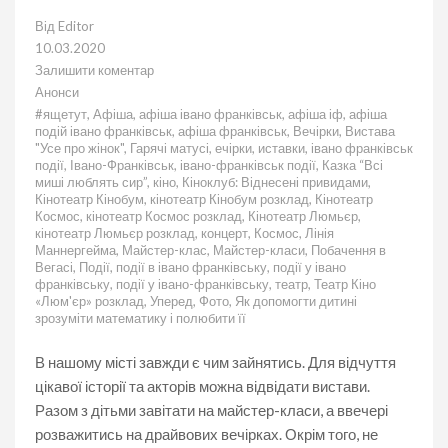
Від
Editor
10.03.2020
Залишити коментар
до
Анонси
Цікаві
#ящетут
,
Афіша
,
афіша івано франківськ
,
афіша іф
,
афіша
події
подій івано франківськ
,
афіша франківськ
,
Вечірки
,
Вистава
на
"Усе про жінок"
,
Гарячі матусі
,
ечірки
,
иставки
,
івано франківськ
тиждень
події
,
Івано-Франківськ
,
івано-франківськ події
,
Казка “Всі
10-
миші люблять сир”
,
кіно
,
Кіноклуб: Віднесені привидами
,
13
Кінотеатр Кінобум
,
кінотеатр Кінобум розклад
,
Кінотеатр
березня
Космос
,
кінотеатр Космос розклад
,
Кінотеатр Люмьєр
,
в
кінотеатр Люмьєр розклад
,
концерт
,
Космос
,
Лінія
Івано-
Маннергейма
,
Майстер-клас
,
Майстер-класи
,
Побачення в
Франківську
Вегасі
,
Події
,
події в івано франківську
,
події у івано
франківську
,
події у івано-франківську
,
театр
,
Театр Кіно
«Люм'єр» розклад
,
Уперед
,
Фото
,
Як допомогти дитині
зрозуміти математику і полюбити її
В нашому місті завжди є чим зайнятись. Для відчуття
цікавої історії та акторів можна відвідати вистави.
Разом з дітьми завітати на майстер-класи, а ввечері
розважитись на драйвових вечірках. Окрім того, не