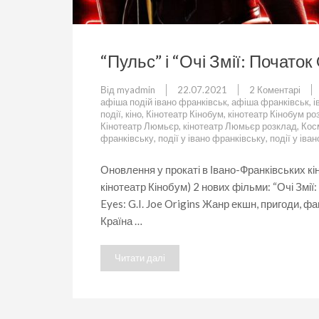
“Пульс” і “Очі Змії: Початок
до
Від
myadmin
22.07.2021
2 Коментарі
“Пу
афіша подій івано франківськ
,
афіша франківськ
,
і
і
події
,
кіно
,
Кінотеатр Кінобум
,
кінотеатр Кінобум ро
“Очі
Кінотеатр Люмьєр
,
кінотеатр Люмьєр розклад
,
Кос
Змії:
франківську
,
події у івано франківську
,
події у іва
Поч
G
Оновлення у прокаті в Івано-Франківських кі
I.Joe
кінотеатр Кінобум) 2 нових фільми: “Очі Змії
у
Іван
Eyes: G.I. Joe Origins Жанр екшн, пригоди, 
Фран
Країна …
Читати далі