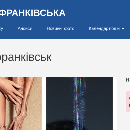
О-ФРАНКІВСЬКА
ty
Анонси
Новини і фото
Календар подій
ранківськ
Н