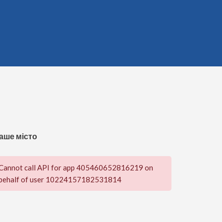
аше місто
Cannot call API for app 405460652816219 on
behalf of user 10224157182531814