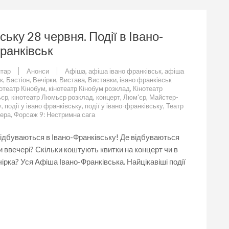
ську 28 червня. Події в Івано-
ранківськ
до
тар
Анонси
Афіша
,
афіша івано франківськ
,
афіша
Що
к
,
Бастіон
,
Вечірки
,
Вистава
,
Виставки
,
івано франківськ
цікавого
отеатр Кінобум
,
кінотеатр Кінобум розклад
,
Кінотеатр
у
ьєр
,
кінотеатр Люмьєр розклад
,
концерт
,
Люм'єр
,
Майстер-
Івано-
у
,
події у івано франківську
,
події у івано-франківську
,
Театр
Франківську
лера
,
Форсаж 9: Нестримна сага
28
червня.
 відбуваються в Івано-Франківську! Де відбуваються
Події
 ввечері? Скільки коштують квитки на концерт чи в
в
Івано-
ірка? Уся Афіша Івано-Франківська. Найцікавіші події
Франківську.
Афіша
Івано-
Франківськ