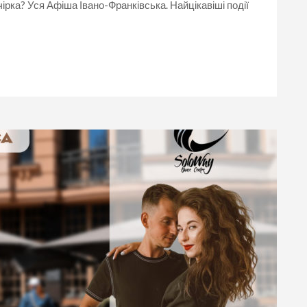
ірка? Уся Афіша Івано-Франківська. Найцікавіші події
Франківську.
Афіша
Івано-
Франківськ