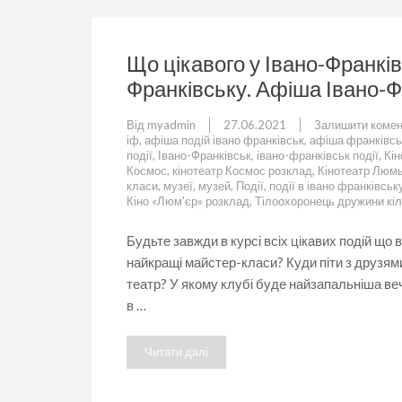
Що цікавого у Івано-Франків
Франківську. Афіша Івано-Ф
Від
myadmin
27.06.2021
Залишити комен
іф
,
афіша подій івано франківськ
,
афіша франківсь
події
,
Івано-Франківськ
,
івано-франківськ події
,
Кін
Космос
,
кінотеатр Космос розклад
,
Кінотеатр Люм
класи
,
музеї
,
музей
,
Події
,
події в івано франківськ
Кіно «Люм'єр» розклад
,
Тілоохоронець дружини кі
Будьте завжди в курсі всіх цікавих подій що
найкращі майстер-класи? Куди піти з друзями
театр? У якому клубі буде найзапальніша веч
в …
Читати далі