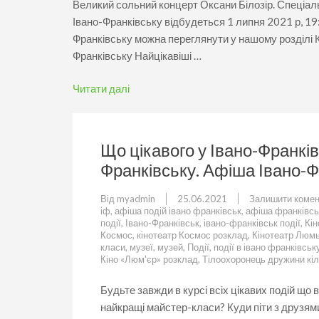
Великий сольний концерт Оксани Білозір. Спеціаль
Івано-Франківську відбудеться 1 липня 2021 р, 19
Франківську можна переглянути у нашому розділі К
Франківську Найцікавіші …
Читати далі
Що цікавого у Івано-Франків
Франківську. Афіша Івано-Ф
Від
myadmin
25.06.2021
Залишити комен
іф
,
афіша подій івано франківськ
,
афіша франківсь
події
,
Івано-Франківськ
,
івано-франківськ події
,
Кін
Космос
,
кінотеатр Космос розклад
,
Кінотеатр Люм
класи
,
музеї
,
музей
,
Події
,
події в івано франківськ
Кіно «Люм'єр» розклад
,
Тілоохоронець дружини кі
Будьте завжди в курсі всіх цікавих подій що
найкращі майстер-класи? Куди піти з друзями