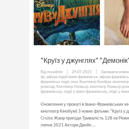
“Круїз у джунглях” “Демонік”
Від
myadmin
29.07.2021
Залишити комен
іф
,
афіша подій івано франківськ
,
афіша франківсь
франківськ події
,
кіно
,
Кінотеатр Кінобум
,
кінотеат
розклад
,
Кінотеатр Люмьєр
,
кінотеатр Люмьєр роз
франківську
,
події у івано франківську
,
події у іва
Оновлення у прокаті в Івано-Франківських кі
кінотеатр Кінобум) 3 нових фільми: “Круїз у 
Cruise Жанр пригоди Тривалість 128 хв Ре
липня 2021 Актори Двейн …