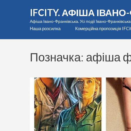
Перейти
IFCITY. АФІША ІВАН
до
вмісту
Афіша Івано-Франківська. Усі події Івано-Франківська
(натисніть
Наша розсилка
Комерційна пропозиція IFCi
Enter)
Позначка:
афіша ф