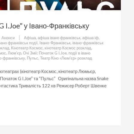
 G I.Joe” у Івано-Франківську
Анонси
Афіша
,
афіша івано франківськ
,
афіша іф
,
льс”
вано франківськ події
,
Івано-Франківськ
,
івано-франківськ
зклад
,
Кінотеатр Космос
,
кінотеатр Космос розклад
,
мос
,
Люм'єр
,
Очі Змії: Початок G I.Joe
,
події в івано
но-франківську
,
Пульс
,
Театр Кіно «Люм'єр» розклад
аток
нотеатрах (кінотеатр Космос, кінотеатр Люмьєр,
”
: Початок G I.Joe” та “Пульс” Оригінальна назва Snake
о-
фантастика Тривалість 122 хв Режисер Роберт Швенке
ківську