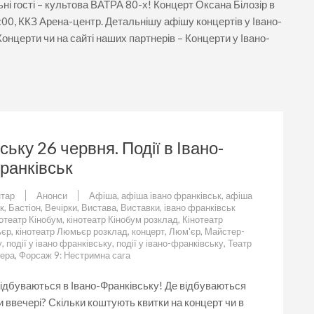
ні гості – культова ВАТРА 80-х! Концерт Оксана Білозір в
:00, ККЗ Арена-центр. Детальнішу афішу концертів у Івано-
онцерти чи на сайті наших партнерів – Концерти у Івано-
ську 26 червня. Події в Івано-
ранківськ
до
тар
Анонси
Афіша
,
афіша івано франківськ
,
афіша
Що
к
,
Бастіон
,
Вечірки
,
Вистава
,
Виставки
,
івано франківськ
цікавого
отеатр Кінобум
,
кінотеатр Кінобум розклад
,
Кінотеатр
у
ьєр
,
кінотеатр Люмьєр розклад
,
концерт
,
Люм'єр
,
Майстер-
Івано-
у
,
події у івано франківську
,
події у івано-франківську
,
Театр
Франківську
лера
,
Форсаж 9: Нестримна сага
26
червня.
 відбуваються в Івано-Франківську! Де відбуваються
Події
 ввечері? Скільки коштують квитки на концерт чи в
в
Івано-