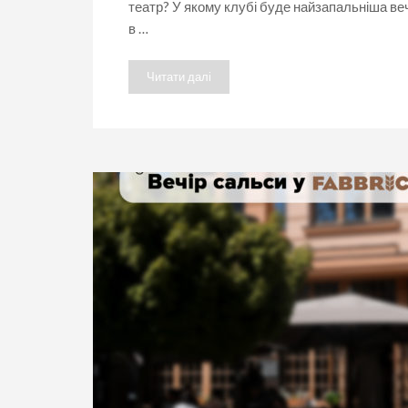
театр? У якому клубі буде найзапальніша веч
в …
Читати далі