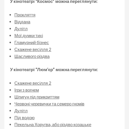
У кінотеатрі “Космос” можна переглянути:
Прокляття
Віддана
Дулітл
Мої думки тихі
Гламурний бізнес
Скажене весілля 2
Щасливого різдва
У кінотеатрі “Люм’єр” можна переглянути:
Скажене весілля 2
Ігри з вогнем
Шпигун під прикриттям
Червоні черевички та семеро гномів
Дулітл
Під водою
Пекельна Хоругва, або різдво козацьке