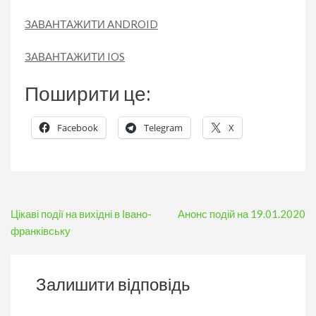
ЗАВАНТАЖИТИ ANDROID
ЗАВАНТАЖИТИ IOS
Поширити це:
Facebook
Telegram
X
Навігація
Цікаві події на вихідні в Івано-
Анонс подій на 19.01.2020
записів
франківську
Залишити відповідь