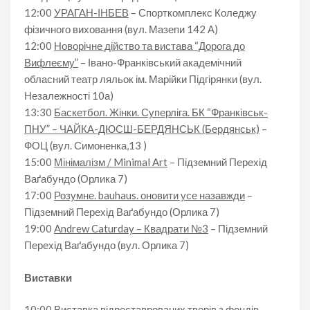
12:00
УРАГАН-ІНБЕВ
– Спорткомплекс Коледжу
фізичного виховання (вул. Мазепи 142 А)
12:00
Новорічне дійство та вистава “Дорога до
Вифлеєму”
– Івано-Франківський академічний
обласний театр ляльок ім. Марійки Підгірянки (вул.
Незалежності 10а)
13:30
Баскетбол. Жінки. Суперліга. БК “Франківськ-
ПНУ” – ЧАЙКА-ДЮСШ-БЕРДЯНСЬК (Бердянськ)
–
ФОЦ (вул. Симоненка,13 )
15:00
Мінімалізм / Minimal Art
– Підземний Перехід
Ваґабундо (Орлика 7)
17:00
Розумне. bauhaus. оновити усе назавжди
–
Підземний Перехід Ваґабундо (Орлика 7)
19:00
Andrew Caturday – Квадрати №3
– Підземний
Перехід Ваґабундо (вул. Орлика 7)
Виставки
10:00
Виставка відреставрованих творів з фондів