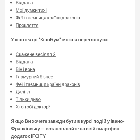
Віддана
Мої думки тихі
Феї і таємниця країни драконів
Прокляття
У кінотеатрі “КіноБум” можна переглянути:
Скажене весілля 2
Віддана
Він і вона
Гламурний бізнес
Феї і таємниця країни драконів
Дулітл
Тільки диво
Хто тобі доктор?
Якщо Ви хочете завжди бути в курсі подій у Івано-
Франківську — встановлюйте на свій смартфон
додаток IFCITY