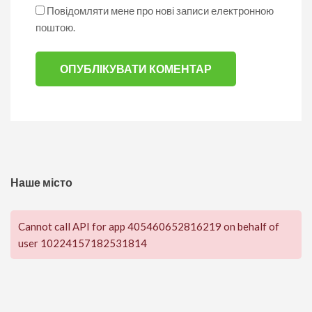
Повідомляти мене про нові записи електронною
поштою.
Наше місто
Cannot call API for app 405460652816219 on behalf of
user 10224157182531814