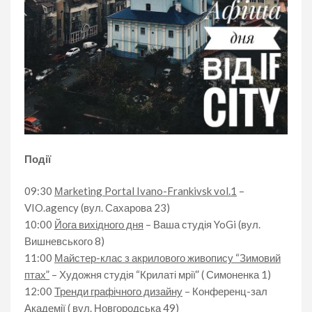
Події
09:30
Мarketing Portal Ivano-Frankivsk vol.1
–
VIO.agency (вул. Сахарова 23)
10:00
Йога вихідного дня
– Ваша студія YoGi (вул.
Вишневського 8)
11:00
Майстер-клас з акрилового живопису “Зимовий
птах”
– Художня студія “Крилаті мрії” ( Симоненка 1)
12:00
Тренди графічного дизайну
– Конференц-зал
Академії ( вул. Новгородська 49)