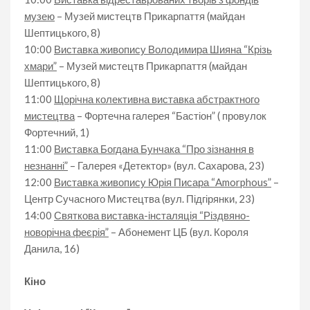
музею
– Музей мистецтв Прикарпаття (майдан
Шептицького, 8)
10:00
Виставка живопису Володимира Шияна “Крізь
хмари”
– Музей мистецтв Прикарпаття (майдан
Шептицького, 8)
11:00
Щорічна колективна виставка абстрактного
мистецтва
– Фортечна галерея “Бастіон” ( провулок
Фортечний, 1)
11:00
Виставка Богдана Бунчака “Про зізнання в
незнанні”
– Галерея «Детектор» (вул. Сахарова, 23)
12:00
Виставка живопису Юрія Писара “Amorphous”
–
Центр Сучасного Мистецтва (вул. Підгірянки, 23)
14:00
Святкова виставка-інсталяція “Різдвяно-
новорічна феєрія”
– Абонемент ЦБ (вул. Короля
Данила, 16)
Кіно