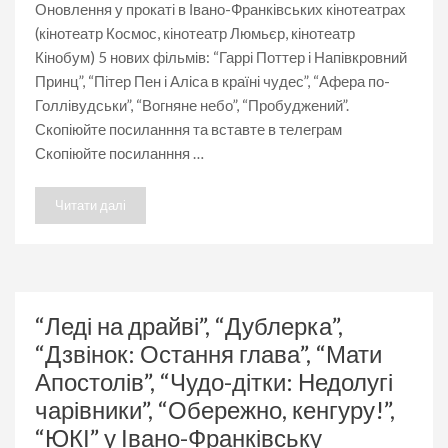
Голлівудськи”,
Оновлення у прокаті в Івано-Франківських кінотеатрах
“Пітер
(кінотеатр Космос, кінотеатр Люмьєр, кінотеатр
Пен
Кінобум) 5 нових фільмів: “Гаррі Поттер і Напівкровний
і
Аліса
Принц”, “Пітер Пен і Аліса в країні чудес”, “Афера по-
в
Голлівудськи”, “Вогняне небо”, “Пробуджений”.
країні
чудес”,”Вогняне
Скопіюйте посиланння та вставте в телеграм
небо”,
Скопіюйте посиланння …
“Пробуджений”
у
Івано-
Читати далі
Франківську
“Леді на драйві”, “Дублерка”,
“Дзвінок: Остання глава”, “Мати
Апостолів”, “Чудо-дітки: Недолугі
чарівники”, “Обережно, кенгуру!”,
“ЮКІ” у Івано-Франківську