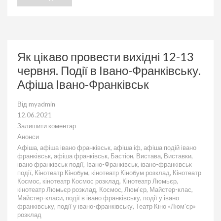
Як цікаво провести вихідні 12-13
червня. Події в Івано-Франківську.
Афіша Івано-Франківськ
Від
myadmin
12.06.2021
Залишити коментар
до
Анонси
Як
Афіша
,
афіша івано франківськ
,
афіша іф
,
афіша подій івано
цікаво
франківськ
,
афіша франківськ
,
Бастіон
,
Вистава
,
Виставки
,
провести
івано франківськ події
,
Івано-Франківськ
,
івано-франківськ
вихідні
події
,
Кінотеатр Кінобум
,
кінотеатр Кінобум розклад
,
Кінотеатр
12-
Космос
,
кінотеатр Космос розклад
,
Кінотеатр Люмьєр
,
13
кінотеатр Люмьєр розклад
,
Космос
,
Люм'єр
,
Майстер-клас
,
червня.
Майстер-класи
,
події в івано франківську
,
події у івано
Події
франківську
,
події у івано-франківську
,
Театр Кіно «Люм'єр»
в
розклад
Івано-