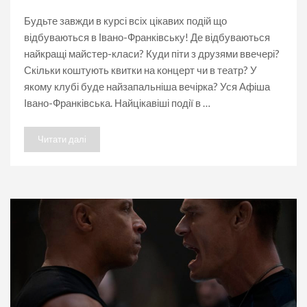
Франківську.
Афіша
Будьте завжди в курсі всіх цікавих подій що
Івано-
відбуваються в Івано-Франківську! Де відбуваються
Франківськ
найкращі майстер-класи? Куди піти з друзями ввечері?
Скільки коштують квитки на концерт чи в театр? У
якому клубі буде найзапальніша вечірка? Уся Афіша
Івано-Франківська. Найцікавіші події в …
Читати далі