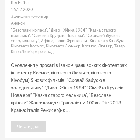
Від
Editor
16.12.2020
Залишити коментар
до
Анонси
“Сховай
"Безславні кріпаки"
,
"Диво - Жінка 1984"
,
"Казка старого
бабусю
мельника"
,
"Сімейка Крудсів: Нова ера"
,
"Сховай бабусю в
в
холодильнику"
,
Афіша
,
Івано-Франківськ
,
Кінотеатр Кінобум
,
холодильнику”,
Кінотеатр Космос
,
Кінотеатр Люмьєр
,
Космос
,
Люм'єр
,
Театр
“Диво
Кіно «Люм'єр» розклад
–
Жінка
1984”,
Оновлення у прокаті в Івано-Франківських кінотеатрах
“Сімейка
(кінотеатр Космос, кінотеатр Люмьєр, кінотеатр
Крудсів:
Кінобум) 5 нових фільмів: “Сховай бабусю в
Нова
ера”,
холодильнику”, “Диво- Жінка 1984” “Сімейка Крудсів:
“Казка
Нова ера”, “Казка старого мельника”, “Безславні
старого
мельника”,
кріпаки”. Жанр: комедія Тривалість: 100хв. Рік: 2018
“Безславні
Країна: Італія Режисер(и): …
кріпаки”
у
Івано-
Читати далі
Франківську