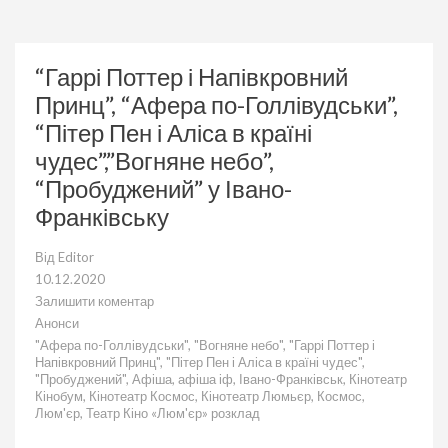
“Гаррі Поттер і Напівкровний
Принц”, “Афера по-Голлівудськи”,
“Пітер Пен і Аліса в країні
чудес”,”Вогняне небо”,
“Пробуджений” у Івано-
Франківську
Від
Editor
10.12.2020
Залишити коментар
до
Анонси
“Гаррі
"Афера по-Голлівудськи"
,
"Вогняне небо"
,
"Гаррі Поттер і
Поттер
Напівкровний Принц"
,
"Пітер Пен і Аліса в країні чудес"
,
і
"Пробуджений"
,
Афіша
,
афіша іф
,
Івано-Франківськ
,
Кінотеатр
Напівкровний
Кінобум
,
Кінотеатр Космос
,
Кінотеатр Люмьєр
,
Космос
,
Принц”,
Люм'єр
,
Театр Кіно «Люм'єр» розклад
“Афера
по-