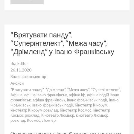
“Врятувати панду”,
“Суперінтелект”, “Межа часу”,
“Дрімленд” у Івано-Франківську
Від
Editor
26.11.2020
Залишити коментар
до
Анонси
“Врятувати
"Врятувати панду"
,
"Дрімленд"
,
"Межа часу"
,
"Суперінтелект"
,
панду”,
Афіша
,
афіша івано франківськ
,
афіша іф
,
афіша подій івано
“Суперінтелект”,
франківськ
,
афіша франківськ
,
івано франківськ події
,
Івано-
“Межа
Франківськ
,
івано-франківськ події
,
Кінотеатр Кінобум
,
часу”,
кінотеатр Кінобум розклад
,
Кінотеатр Космос
,
кінотеатр
“Дрімленд”
Космос розклад
,
Кінотеатр Люмьєр
,
кінотеатр Люмьєр
у
розклад
,
Космос
,
Люм'єр
Івано-
Франківську
Оновлення у прокаті в Івано-Франківських кінотеатрах