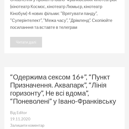
(кінотеатр Космос, кінотеатр Люмьєр, кінотеатр
Кінобум) 4 нових фільми: “Врятувати панду”,
“Суперінтелект”, “Межа часу”, “Дрімленд”. Скопіюйте
посиланння та вставте в телеграм
Читати далі
“Одержима сексом 16+”, “Пункт
Призначення. Аквапарк”, “Лінія
горизонту”, Не всі вдома”,
“Поневолені” у Івано-Франківську
Від
Editor
19.11.2020
Залишити коментар