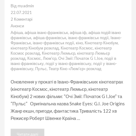
Від
myadmin
22.07.2021
2 Коментарі
до
Анонси
“Пульс”
Афіша
,
афіша івано франківськ
,
афіша іф
,
афіша подій івано
і
франківськ
,
афіша франківськ
,
івано франківськ події
,
Івано-
“Очі
Франківськ
,
івано-франківськ події
,
кіно
,
Кінотеатр Кінобум
,
Змії:
кінотеатр Кінобум розклад
,
Кінотеатр Космос
,
кінотеатр
Початок
Космос розклад
,
Кінотеатр Люмьєр
,
кінотеатр Люмьєр
G
розклад
,
Космос
,
Люм'єр
,
Очі Змії: Початок G I.Joe
,
події в
I.Joe”
івано франківську
,
події у івано франківську
,
події у івано-
у
франківську
,
Пульс
,
Театр Кіно «Люм'єр» розклад
Івано-
Франківську
Оновлення у прокаті в Івано-Франківських кінотеатрах
(кінотеатр Космос, кінотеатр Люмьєр, кінотеатр
Кінобум) 2 нових фільми: “Очі Змії: Початок G I.Joe” та
“Пульс” Оригінальна назва Snake Eyes: G.I. Joe Origins
Жанр екшн, пригоди, фантастика Тривалість 122 хв
Режисер Роберт Швенке Країна …
Читати далі