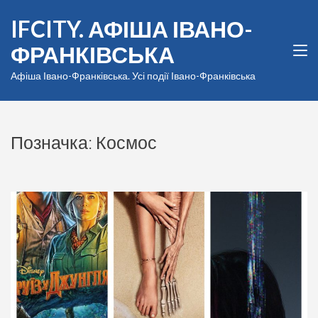
Перейти
IFCITY. АФІША ІВАНО-
до
вмісту
ФРАНКІВСЬКА
(натисніть
Enter)
Афіша Івано-Франківська. Усі події Івано-Франківська
Позначка:
Космос