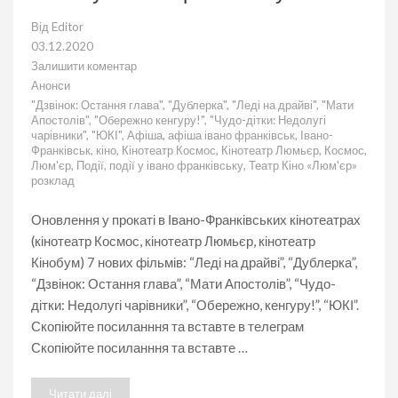
Від
Editor
03.12.2020
Залишити коментар
до
Анонси
“Леді
"Дзвінок: Остання глава"
,
"Дублерка"
,
"Леді на драйві"
,
"Мати
на
Апостолів"
,
"Обережно кенгуру!"
,
"Чудо-дітки: Недолугі
драйві”,
чарівники"
,
"ЮКІ"
,
Афіша
,
афіша івано франківськ
,
Івано-
“Дублерка”,
Франківськ
,
кіно
,
Кінотеатр Космос
,
Кінотеатр Люмьєр
,
Космос
,
“Дзвінок:
Люм'єр
,
Події
,
події у івано франківську
,
Театр Кіно «Люм'єр»
Остання
розклад
глава”,
“Мати
Апостолів”,
Оновлення у прокаті в Івано-Франківських кінотеатрах
“Чудо-
(кінотеатр Космос, кінотеатр Люмьєр, кінотеатр
дітки:
Кінобум) 7 нових фільмів: “Леді на драйві”, “Дублерка”,
Недолугі
чарівники”,
“Дзвінок: Остання глава”, “Мати Апостолів”, “Чудо-
“Обережно,
дітки: Недолугі чарівники”, “Обережно, кенгуру!”, “ЮКІ”.
кенгуру!”,
“ЮКІ”
Скопіюйте посиланння та вставте в телеграм
у
Скопіюйте посиланння та вставте …
Івано-
Франківську
Читати далі