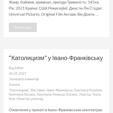
Жанр: бойовик, кримінал, пригоди Тривалість: 145хв.
Рік: 2021 Країна: США Режисер(и): Джастін Лін Студія:
Universal Pictures, Original Film Актори: Він Дізель …
Читати далі
“Католицизм” у Івано-Франківську
Від
Editor
06.01.2021
Залишити коментар
до
Анонси
“Католицизм”
"Католицизм"
,
Виставки
,
Івано-Франківськ
,
Кінотеатр Кінобум
,
у
Кінотеатр Космос
,
Кінотеатр Люмьєр
,
Космос
,
Люм'єр
,
Театр
Івано-
Кіно «Люм'єр» розклад
Франківську
Оновлення у прокаті в Івано-Франківських кінотеатрах