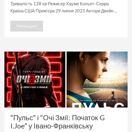
Тривалість 128 хв Режисер Хауме Кольет-Серра
Країна США Прем’єра 29 липня 2021 Актори Двейн …
Читати далі
“Пульс” і “Очі Змії: Початок G
I.Joe” у Івано-Франківську