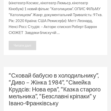
(кінотеатр Космос, кінотеатр Люмьєр, кінотеатр
Кінобум) 1 новий фільм: “Католицизм”. ОПИС ФІЛЬМУ
“Католицизм” Жанр: документальний Тривалість: 97хв.
Рік: 2020 Країна: США Режисер(и): Метт Леонард,
Ненсі Росс Студія: – Актори: єпископ Роберт Баррон
СЮЖЕТ Завдяки блискучій …
Читати далі
“Сховай бабусю в холодильнику”,
“Диво – Жінка 1984”, “Сімейка
Крудсів: Нова ера”, “Казка старого
мельника”, “Безславні кріпаки” у
Івано-Франківську