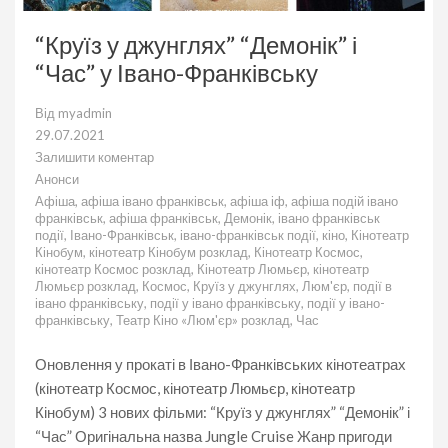
“Круїз у джунглях” “Демонік” і
“Час” у Івано-Франківську
Від
myadmin
29.07.2021
Залишити коментар
до
Анонси
“Круїз
Афіша
,
афіша івано франківськ
,
афіша іф
,
афіша подій івано
у
франківськ
,
афіша франківськ
,
Демонік
,
івано франківськ
джунглях”
події
,
Івано-Франківськ
,
івано-франківськ події
,
кіно
,
Кінотеатр
“Демонік”
Кінобум
,
кінотеатр Кінобум розклад
,
Кінотеатр Космос
,
і
кінотеатр Космос розклад
,
Кінотеатр Люмьєр
,
кінотеатр
“Час”
Люмьєр розклад
,
Космос
,
Круїз у джунглях
,
Люм'єр
,
події в
у
івано франківську
,
події у івано франківську
,
події у івано-
Івано-
франківську
,
Театр Кіно «Люм'єр» розклад
,
Час
Франківську
Оновлення у прокаті в Івано-Франківських кінотеатрах
(кінотеатр Космос, кінотеатр Люмьєр, кінотеатр
Кінобум) 3 нових фільми: “Круїз у джунглях” “Демонік” і
“Час” Оригінальна назва Jungle Cruise Жанр пригоди