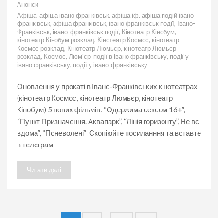
до
Анонси
“Одержима
Афіша
,
афіша івано франківськ
,
афіша іф
,
афіша подій івано
сексом
франківськ
,
афіша франківськ
,
івано франківськ події
,
Івано-
16+”,
Франківськ
,
івано-франківськ події
,
Кінотеатр Кінобум
,
“Пункт
кінотеатр Кінобум розклад
,
Кінотеатр Космос
,
кінотеатр
Призначення.
Космос розклад
,
Кінотеатр Люмьєр
,
кінотеатр Люмьєр
Аквапарк”,
розклад
,
Космос
,
Люм'єр
,
події в івано франківську
,
події у
“Лінія
івано франківську
,
події у івано-франківську
горизонту”,
Не
всі
Оновлення у прокаті в Івано-Франківських кінотеатрах
вдома”,
(кінотеатр Космос, кінотеатр Люмьєр, кінотеатр
“Поневолені”
Кінобум) 5 нових фільмів: “Одержима сексом 16+”,
у
Івано-
“Пункт Призначення. Аквапарк”, “Лінія горизонту”, Не всі
Франківську
вдома”, “Поневолені” Скопіюйте посиланння та вставте
в телеграм
Читати далі
Пагінація