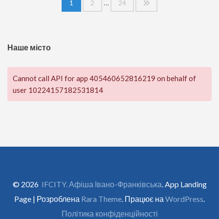
…
1
2
24
записів
Наше місто
Cannot call API for app 405460652816219 on behalf of
user 10224157182531814
© 2026
IFCITY. Афіша Івано-Франківська
. App Landing
Page | Розроблена
Rara Theme
. Працює на
WordPress
.
Політика конфіденційності