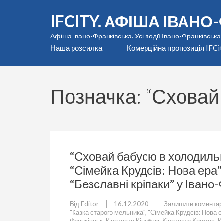
Перейти
IFCITY. АФІША ІВАН
до
вмісту
Афіша Івано-Франківська. Усі події Івано-Франківська
(натисніть
Наша розсилка
Комерційна пропозиція IFCi
Enter)
Позначка:
“Сховай
“Сховай бабусю в холодильн
“Сімейка Крудсів: Нова ера”
“Безславні кріпаки” у Івано
Від
Editor
16.12.2020
Залишити комента
"Казка старого мельника"
,
"Сімейка Крудсів: Нова 
Франківськ
,
Кінотеатр Кінобум
,
Кінотеатр Космос
,
К