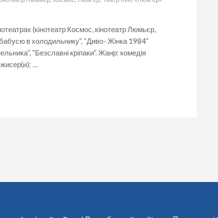
в
холодильнику”,
“Диво
нотеатрах (кінотеатр Космос, кінотеатр Люмьєр,
–
 бабусю в холодильнику”, “Диво- Жінка 1984”
Жінка
1984”,
ельника”, “Безславні кріпаки”. Жанр: комедія
“Сімейка
ежисер(и): …
Крудсів:
Нова
ера”,
“Казка
старого
мельника”,
“Безславні
кріпаки”
у
Івано-
Франківську