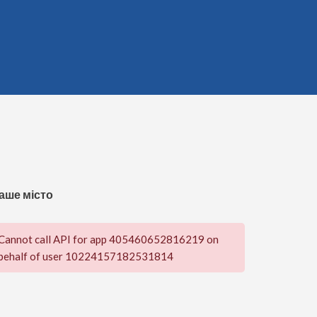
аше місто
Cannot call API for app 405460652816219 on
behalf of user 10224157182531814