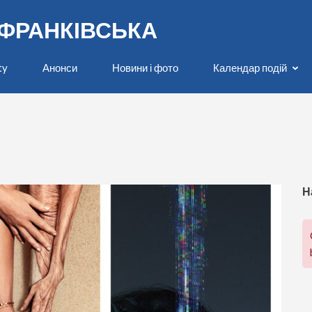
О-ФРАНКІВСЬКА
ty
Анонси
Новини і фото
Календар подій
Н