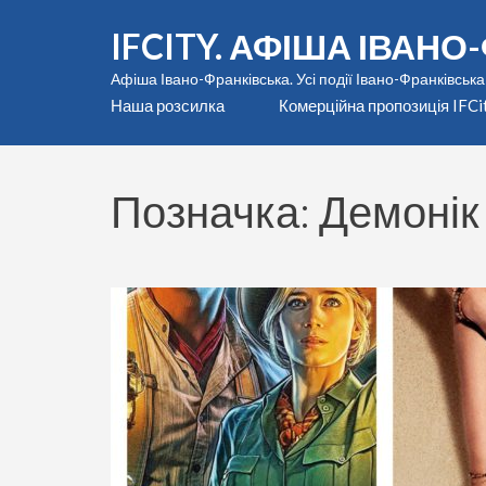
Перейти
IFCITY. АФІША ІВАН
до
вмісту
Афіша Івано-Франківська. Усі події Івано-Франківська
(натисніть
Наша розсилка
Комерційна пропозиція IFCi
Enter)
Позначка:
Демонік