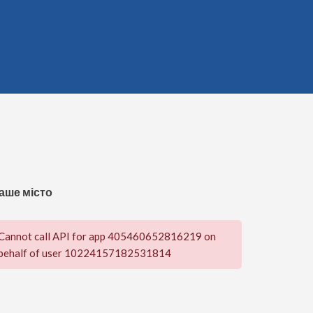
аше місто
Cannot call API for app 405460652816219 on
behalf of user 10224157182531814