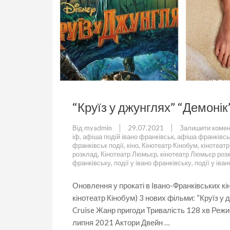
“Круїз у джунглях” “Демонік”
Від
myadmin
29.07.2021
Залишити комен
іф
,
афіша подій івано франківськ
,
афіша франківсь
франківськ події
,
кіно
,
Кінотеатр Кінобум
,
кінотеат
розклад
,
Кінотеатр Люмьєр
,
кінотеатр Люмьєр роз
франківську
,
події у івано франківську
,
події у іва
Оновлення у прокаті в Івано-Франківських кі
кінотеатр Кінобум) 3 нових фільми: “Круїз у 
Cruise Жанр пригоди Тривалість 128 хв Ре
липня 2021 Актори Двейн …