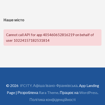
Наше місто
Cannot call API for app 405460652816219 on behalf of
user 10224157182531814
© 2026
IFCITY. Афіша Івано-Франківська
. App Landing
Page | Розроблена
Rara Theme
. Працює на
WordPress
.
Політика конфіденційності