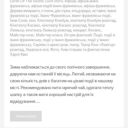
Lords Of The Sound. Love Story
,
Афіша
,
афіша івано
цікаво
франківськ
,
афіша подій івано франківськ
,
афіша франківськ
,
провести
Дерева вмирають стоячи
,
дім сірка
,
ельдорадо
,
иставки
,
івано
першу
франківськ події
,
Івано-Франківськ
,
івано-франківськ події
,
половину
Їжак Сонік
,
кіно
,
Кінотеатр Кінобум
,
кінотеатр Кінобум розклад
,
лютого
Кінотеатр Космос
,
кінотеатр Космос розклад
,
Кінотеатр
у
Люмьєр
,
кінотеатр Люмьєр розклад
,
концерт
,
Космос
,
Івано-
Майстер-клас
,
Майстер-класи
,
Острів фантазій
,
Події
,
події в
Франківську
івано франківську
,
події у івано франківську
,
події у івано-
франківську
,
Скрябін з оркестром
,
театр
,
Театр Кіно «Люм'єр»
розклад
,
Україна в огні
,
Фото
,
Хижі пташки та фантастична
Харлі Квін
Зима наближається до свого логічного завершення,
даруючи нам останній її місяць. Лютий, незважаючи на
свою кількість днів є багатим на цікаві події в нашому
місті. Рекомендовано пити гарячий чай, одягати теплу
шапку а також мати хороший настрій для їх
відвідування. …
Читати далі