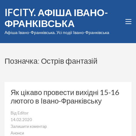
Перейти
IFCITY. АФІША ІВАНО-
до
вмісту
ФРАНКІВСЬКА
(натисніть
Enter)
Афіша Івано-Франківська. Усі події Івано-Франківська
Позначка:
Острів фантазій
Як цікаво провести вихідні 15-16
лютого в Івано-Франківську
Від
Editor
14.02.2020
Залишити коментар
до
Анонси