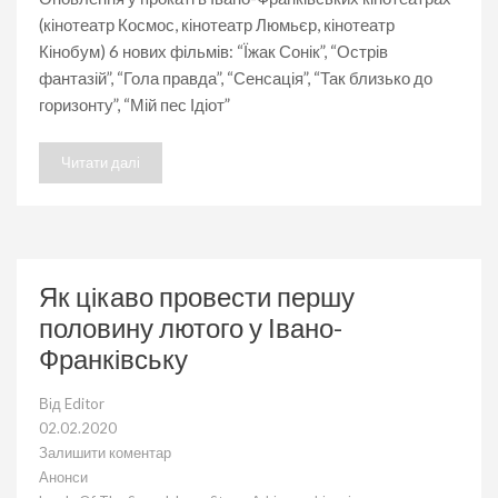
пес
(кінотеатр Космос, кінотеатр Люмьєр, кінотеатр
Ідіот”
Кінобум) 6 нових фільмів: “Їжак Сонік”, “Острів
у
Івано-
фантазій”, “Гола правда”, “Сенсація”, “Так близько до
Франківську
горизонту”, “Мій пес Ідіот”
Читати далі
Як цікаво провести першу
половину лютого у Івано-
Франківську
Від
Editor
02.02.2020
Залишити коментар
до
Анонси
Як