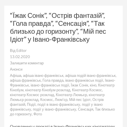
“Їжак Сонік”, “Острів фантазій”,
“Гола правда”, “Сенсація”, “Так
близько до горизонту”, “Мій пес
Ідіот” у Івано-Франківську
Від
Editor
13.02.2020
Залишити коментар
до
Анонси
“Їжак
Афіша
,
афіша івано франківськ
,
афіша подій івано франківськ
,
Сонік”,
афіша франківськ
,
Гола правда
,
івано франківськ події
,
Івано-
“Острів
Франківськ
,
івано-франківськ події
,
Їжак Сонік
,
кіно
,
Кінотеатр
фантазій”,
Кінобум
,
кінотеатр Кінобум розклад
,
Кінотеатр Космос
,
“Гола
кінотеатр Космос розклад
,
Кінотеатр Люмьєр
,
кінотеатр
правда”,
Люмьєр розклад
,
Космос
,
Люм'єр
,
Мій пес Ідіот
,
Острів
“Сенсація”,
фантазій
,
Події
,
події в івано франківську
,
події у івано
“Так
франківську
,
події у івано-франківську
,
Сенсація
,
Так близько
близько
до горизонту
,
Фото
до
горизонту”,
“Мій
Оновлення у прокаті в Івано-Франківських кінотеатрах