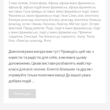
Як
5 мов любові
,
Атмосфера
,
Афіша
,
афіша івано франківськ
,
цікаво
афіша іф
,
афіша подій івано франківськ
,
афіша франківськ
,
провести
виставка
,
Гола правда
,
иставки
,
івано франківськ події
,
Івано-
вихідні
Франківськ
,
івано-франківськ події
,
Їжак Сонік
,
кіно
,
кінотеатр
15-
Кінобум розклад
,
кінотеатр Космос розклад
,
кінотеатр Люмьєр
16
розклад
,
котик і півник
,
Лисичка
,
Люм'єр
,
Мій пес Ідіот
,
Острів
лютого
фантазій
,
Парад роботів
,
Події
,
події в івано франківську
,
події
в
у івано франківську
,
події у івано-франківську
,
Пряничні
Івано-
сердечки
,
Сенсація
,
Так близько до горизонту
,
театр
,
Театр
Франківську
Кіно «Люм'єр» розклад
,
Фото
Довгоочікувані вихідні вже тут! Проведіть цей час з
користю та радістю для себе, а ми вам в цьому
допоможемо. Цікаві вистави розбавлять майстер-
класи для всіх охочих. Кличте близьких та друзів і
отримуйте тільки позитивні емоції До вашої уваги
добірка подій …
Читати далі