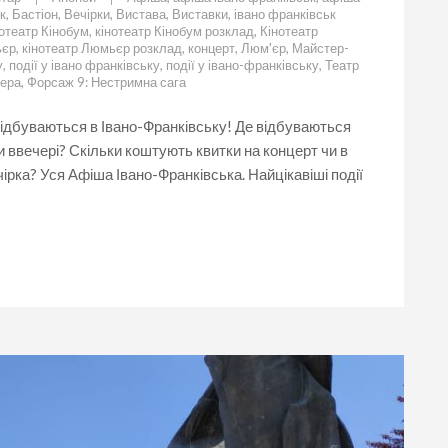
Що
к
,
Бастіон
,
Вечірки
,
Вистава
,
Виставки
,
івано франківськ
цікавого
отеатр Кінобум
,
кінотеатр Кінобум розклад
,
Кінотеатр
у
ьєр
,
кінотеатр Люмьєр розклад
,
концерт
,
Люм'єр
,
Майстер-
Івано-
у
,
події у івано франківську
,
події у івано-франківську
,
Театр
Франківську
лера
,
Форсаж 9: Нестримна сага
25
червня.
 відбуваються в Івано-Франківську! Де відбуваються
Події
 ввечері? Скільки коштують квитки на концерт чи в
в
Івано-
ірка? Уся Афіша Івано-Франківська. Найцікавіші події
Франківську.
Афіша
Івано-
Франківськ