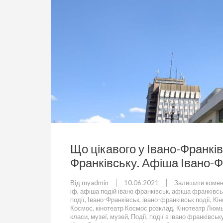
Що цікавого у Івано-Франків
Франківську. Афіша Івано-Ф
Від
myadmin
10.06.2021
Залишити комен
іф
,
афіша подій івано франківськ
,
афіша франківсь
події
,
Івано-Франківськ
,
івано-франківськ події
,
Кін
Космос
,
кінотеатр Космос розклад
,
Кінотеатр Люм
класи
,
музеї
,
музей
,
Події
,
події в івано франківськ