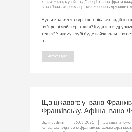
класи
,
музеї
,
музей
,
Події
,
події в івано франківськ
Кіно «Люм'єр» розклад
,
Тілоохоронець дружини кі
Будьте завжди в курсі всіх цікавих подій що
найкращі майстер-класи? Куди піти з друзями
театр? У якому клубі буде найзапальніша веч
в …
Читати далі
Що цікавого у Івано-Франків
Франківську. Афіша Івано-Ф
Від
myadmin
25.06.2021
Залишити комен
іф
,
афіша подій івано франківськ
,
афіша франківсь