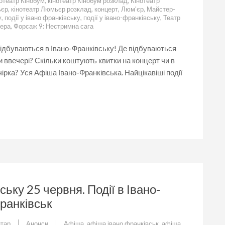
цікавого
отеатр Кінобум
,
кінотеатр Кінобум розклад
,
Кінотеатр
у
ьєр
,
кінотеатр Люмьєр розклад
,
концерт
,
Люм'єр
,
Майстер-
Івано-
у
,
події у івано франківську
,
події у івано-франківську
,
Театр
Франківську
лера
,
Форсаж 9: Нестримна сага
26
червня.
 відбуваються в Івано-Франківську! Де відбуваються
Події
 ввечері? Скільки коштують квитки на концерт чи в
в
Івано-
ірка? Уся Афіша Івано-Франківська. Найцікавіші події
Франківську.
Афіша
Івано-
Франківськ
ську 25 червня. Події в Івано-
ранківськ
до
тар
Анонси
Афіша
,
афіша івано франківськ
,
афіша