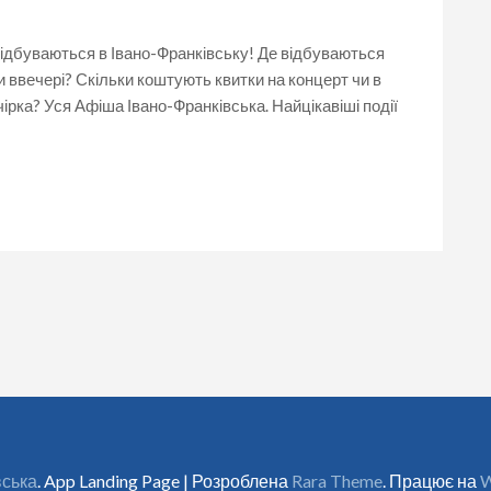
Франківську
11
червня.
 відбуваються в Івано-Франківську! Де відбуваються
Події
 ввечері? Скільки коштують квитки на концерт чи в
в
Івано-
ірка? Уся Афіша Івано-Франківська. Найцікавіші події
Франківську.
Афіша
Івано-
Франківськ
вська
. App Landing Page | Розроблена
Rara Theme
. Працює на
W