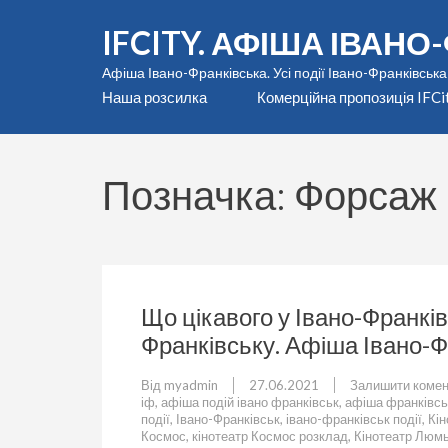
Перейти
IFCITY. АФІША ІВАН
до
вмісту
Афіша Івано-Франківська. Усі події Івано-Франківська
(натисніть
Наша розсилка
Комерційна пропозиція IFCi
Enter)
Позначка:
Форсаж 
Що цікавого у Івано-Франків
Франківську. Афіша Івано-Ф
Від
myadmin
27.06.2021
Залишити комен
іф
,
афіша подій івано франківськ
,
афіша франківсь
події
,
Івано-Франківськ
,
івано-франківськ події
,
Кін
Космос
,
кінотеатр Космос розклад
,
Кінотеатр Люм