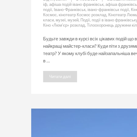
іф
,
афіша подій івано франківськ
,
афіша франківсь
події
,
Івано-Франківськ
,
івано-франківськ події
,
Кін
Космос
,
кінотеатр Космос розклад
,
Кінотеатр Люм
класи
,
музеї
,
музей
,
Події
,
події в івано франківськ
Кіно «Люм'єр» розклад
,
Тілоохоронець дружини кі
Будьте завжди в курсі всіх цікавих подій що
найкращі майстер-класи? Куди піти з друзями
театр? У якому клубі буде найзапальніша веч
в …
Читати далі