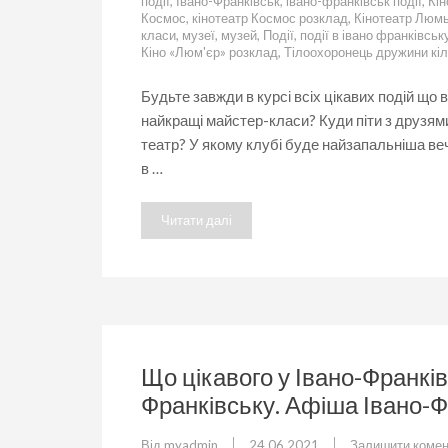
події
,
Івано-Франківськ
,
івано-франківськ події
,
Кін
Космос
,
кінотеатр Космос розклад
,
Кінотеатр Люм
класи
,
музеї
,
музей
,
Події
,
події в івано франківськ
Кіно «Люм'єр» розклад
,
Тілоохоронець дружини кі
Будьте завжди в курсі всіх цікавих подій що
найкращі майстер-класи? Куди піти з друзями
театр? У якому клубі буде найзапальніша веч
в …
Читати далі
Що цікавого у Івано-Франків
Франківську. Афіша Івано-Ф
Від
myadmin
24.06.2021
Залишити комен