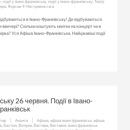
Івано-
у
,
події у івано франківську
,
події у івано-франківську
,
Театр
Франківську
лера
,
Форсаж 9: Нестримна сага
28
червня.
 відбуваються в Івано-Франківську! Де відбуваються
Події
 ввечері? Скільки коштують квитки на концерт чи в
в
Івано-
ірка? Уся Афіша Івано-Франківська. Найцікавіші події
Франківську.
Афіша
Івано-
Франківськ
ську 26 червня. Події в Івано-
ранківськ
до
тар
Анонси
Афіша
,
афіша івано франківськ
,
афіша
Що
к
,
Бастіон
,
Вечірки
,
Вистава
,
Виставки
,
івано франківськ