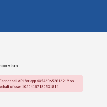
аше місто
Cannot call API for app 405460652816219 on
behalf of user 10224157182531814