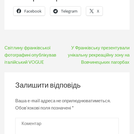
Facebook
Telegram
X
Навігація
Світлину франківської
У Франківську презентували
записів
фотографині опублікував
унікальну рекреаційну зону на
італійський VOGUE
Вовчинецьких пагорбах
Залишити відповідь
Ваша e-mail адреса не оприлюднюватиметься.
Обов’язкові поля позначені
*
Коментар