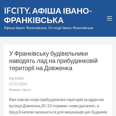
Перейти
IFCITY. АФІША ІВАНО-
до
вмісту
ФРАНКІВСЬКА
(натисніть
Enter)
Афіша Івано-Франківська. Усі події Івано-Франківська
У Франківську будівельники
наводять лад на прибудинковій
території на Довженка
Від
Editor
27.07.2020
Новини і фото
Вже зовсім скоро прибудинкова територія за адресою
вулиця Довженка,20-22 отримає «нове дихання», а
бруд й калюжі залишаться для мешканців цих будинків