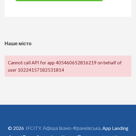
Наше місто
Cannot call API for app 405460652816219 on behalf of
user 10224157182531814
© 2026
IFCITY. Афіша Івано-Франківська
. App Landing