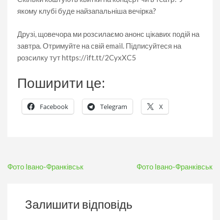
якому клубі буде найзапальніша вечірка?
Друзі, щовечора ми розсилаємо анонс цікавих подій на
завтра. Отримуйте на свій email. Підписуйтеся на
розсилку тут https://ift.tt/2CyxXC5
Поширити це:
Facebook
Telegram
X
Навігація
Фото Івано-Франківськ
Фото Івано-Франківськ
записів
Залишити відповідь