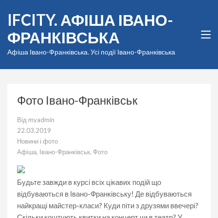
Перейти
IFCITY. АФІША ІВАНО-
до
вмісту
ФРАНКІВСЬКА
(натисніть
Enter)
Афіша Івано-Франківська. Усі події Івано-Франківська
Фото Івано-Франківськ
Від
myadmin
22.03.2019
Новини і фото
Афіша
,
Івано-Франківськ
,
Фото
Будьте завжди в курсі всіх цікавих подій що
відбуваються в Івано-Франківську! Де відбуваються
найкращі майстер-класи? Куди піти з друзями ввечері?
Скільки коштують квитки на концерт чи в театр? У