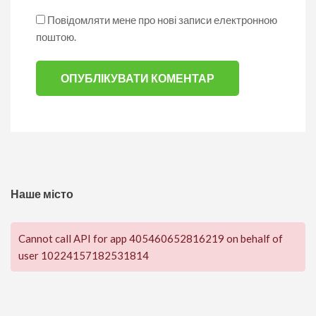
Повідомляти мене про нові записи електронною
поштою.
Наше місто
Cannot call API for app 405460652816219 on behalf of
user 10224157182531814