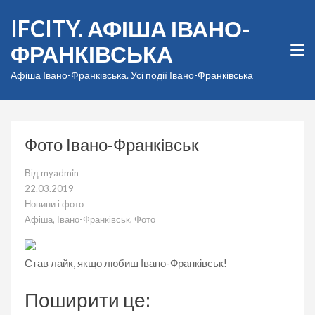
Перейти
IFCITY. АФІША ІВАНО-
до
вмісту
ФРАНКІВСЬКА
(натисніть
Enter)
Афіша Івано-Франківська. Усі події Івано-Франківська
Фото Івано-Франківськ
Від
myadmin
22.03.2019
Новини і фото
Афіша
,
Івано-Франківськ
,
Фото
Став лайк, якщо любиш Івано-Франківськ!
Поширити це: