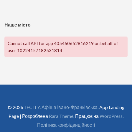
Наше місто
Cannot call API for app 405460652816219 on behalf of
user 10224157182531814
© 2026
IFCITY. Афіша Івано-Франківська
. App Landing
Page | Розроблена
Rara Theme
. Працює на
WordPress
.
Політика конфіденційності