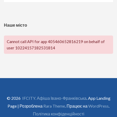
Наше місто
Cannot call API for app 405460652816219 on behalf of
user 10224157182531814
© 2026
IFCITY. Афіша Івано-Франківська
. App Landing
Page | Розроблена
Rara Theme
. Працює на
WordPress
.
Політика конфіденційності