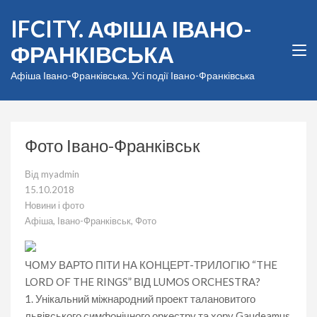
Перейти
IFCITY. АФІША ІВАНО-
до
вмісту
ФРАНКІВСЬКА
(натисніть
Enter)
Афіша Івано-Франківська. Усі події Івано-Франківська
Фото Івано-Франківськ
Від
myadmin
15.10.2018
Новини і фото
Афіша
,
Івано-Франківськ
,
Фото
ЧОМУ ВАРТО ПІТИ НА КОНЦЕРТ-ТРИЛОГІЮ “THE
LORD OF THE RINGS” ВІД LUMOS ORCHESTRA?
1. Унікальний міжнародний проект талановитого
львівського симфонічного оркестру та хору Gaudeamus