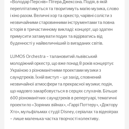
«Володар Перснів» Пітера Джексона. Подія, в якій
переплітатимуться та творитимуть магію музика, слово
і кіно разом. Величні хор та оркестр, чарівні солісти з
незвичайними старовинними інструментами та повна
історія в тричастинному викладі: концерт, що здатен
примусити затамувати подих та відірватись від
буденності у найвеличніший із вигаданих світів.
LUMOS Orchestra – талановитий львівський
молодіжний оркестр, що вже понад 8 років концертує
Україною з різноманітними проектами музики з
саундтреків. Їхній виступ – це захід, сповнений
незвичайної атмосфери та прекрасної музики; подія,
що надовго закарбовується в серцях слухачів. Більше
600 різноманітних саундтреків в репертуарі, тематичні
проекти по «Зоряних війнах», «Гаррі Поттеру», «Доктору
Хто», мульфільмах студії Disney, серіалах та відеоіграх
– лише маленька частка творчості колективу.