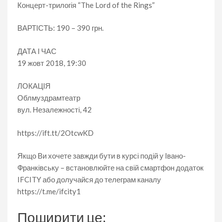
Концерт-трилогія “The Lord of the Rings”
ВАРТІСТЬ: 190 – 390 грн.
ДАТА І ЧАС
19 жовт 2018, 19:30
ЛОКАЦІЯ
Облмуздрамтеатр
вул. Незалежності, 42
https://ift.tt/2OtcwKD
Якщо Ви хочете завжди бути в курсі подій у Івано-
Франківську – встановлюйте на свій смартфон додаток
IFCITY або долучайся до телеграм каналу
https://t.me/ifcity1
Поширити це: