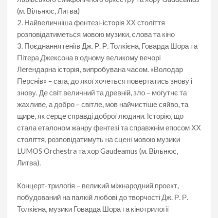
(м. Вільнюс, Литва)
2. Найвеличніша фентезі-історія ХХ століття
розповідатиметься мовою музики, слова та кіно
3. Поєднання геніїв Дж. Р. Р. Толкієна, Говарда Шора та
Пітера Джексона в одному великому вечорі
Легендарна історія, випробувана часом. «Володар
Перснів» – сага, до якої хочеться повертатись знову і
знову. Де світ величний та древній, зло – могутнє та
жахливе, а добро – світле, мов найчистіше сяйво, та
щире, як серце справді доброї людини. Історію, що
стала еталоном жанру фентезі та справжнім епосом ХХ
століття, розповідатимуть на сцені мовою музики
LUMOS Orchestra та хор Gaudeamus (м. Вільнюс,
Литва).
Концерт-трилогія – великий міжнародний проект,
побудований на палкій любові до творчості Дж. Р. Р.
Толкієна, музики Говарда Шора та кінотрилогії