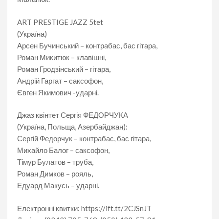
ART PRESTIGE JAZZ 5tet
(Україна)
Арсен Бучинський – контрабас, бас гітара,
Роман Микитюк – клавішні,
Роман Гродзінський – гітара,
Андрій Гаргат – саксофон,
Євген Якимович -ударні.
Джаз квінтет Сергія ФЕДОРЧУКА
(Україна, Польща, Азербайджан):
Сергій Федорчук – контрабас, бас гітара,
Михайло Балог – саксофон,
Тімур Булатов – труба,
Роман Димков – рояль,
Едуард Макусь – ударні.
Електронні квитки: https://ift.tt/2CJSnJT