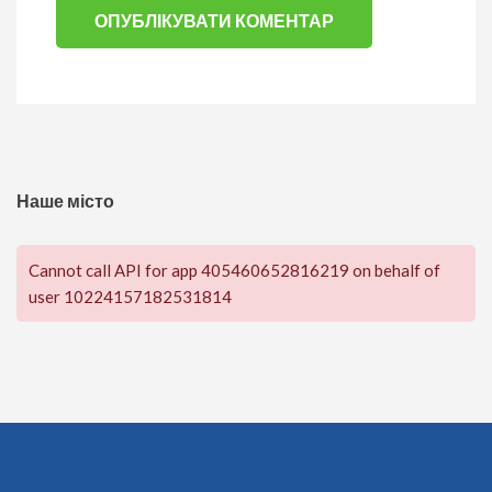
Наше місто
Cannot call API for app 405460652816219 on behalf of
user 10224157182531814