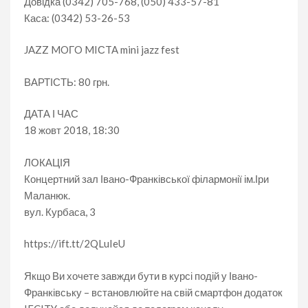
Довідка (0342) 705-768, (050) 433-57-81
Каса: (0342) 53-26-53
JAZZ MOГO MIСTA mini jazz fest
ВАРТІСТЬ: 80 грн.
ДАТА І ЧАС
18 жовт 2018, 18:30
ЛОКАЦІЯ
Концертний зал Івано-Франківської філармонії ім.Іри
Маланюк.
вул. Курбаса, 3
https://ift.tt/2QLuIeU
Якщо Ви хочете завжди бути в курсі подій у Івано-
Франківську – встановлюйте на свій смартфон додаток