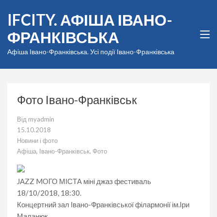
Перейти
IFCITY. АФІША ІВАНО-
до
вмісту
ФРАНКІВСЬКА
(натисніть
Enter)
Афіша Івано-Франківська. Усі події Івано-Франківська
Фото Івано-Франківськ
Від
myadmin
15.10.2018
Новини і фото
Афіша
,
Івано-Франківськ
,
Фото
JAZZ MOГО МІСТА міні джаз фестиваль
18/10/2018, 18:30.
Концертний зал Івано-Франківської філармонії ім.Іри
Маланюк.