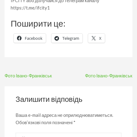
IFCITY або долучайся до телеграм каналу
https://t.me/ifcity1
Поширити це:
Facebook
Telegram
X
Навігація
Фото Івано-Франківськ
Фото Івано-Франківськ
записів
Залишити відповідь
Ваша e-mail адреса не оприлюднюватиметься.
Обов’язкові поля позначені
*
Коментар