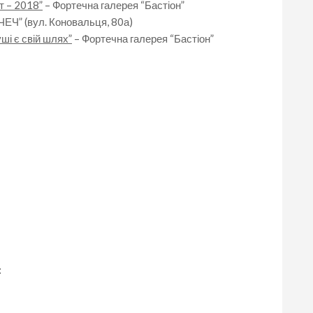
т – 2018”
– Фортечна галерея “Бастіон”
ЧЕЧ” (вул. Коновальця, 80а)
ші є свій шлях”
– Фортечна галерея “Бастіон”
: