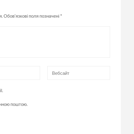
я.
Обов’язкові поля позначені
*
Вебсайт
l.
онною поштою.