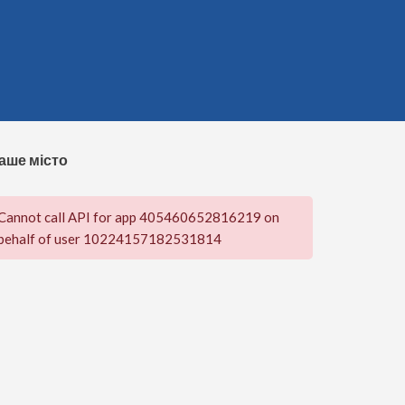
аше місто
Cannot call API for app 405460652816219 on
behalf of user 10224157182531814