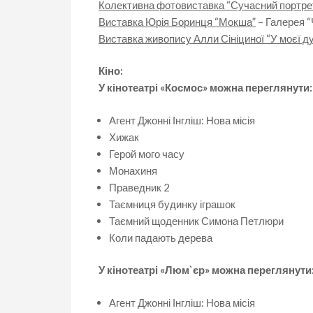
Колективна фотовиставка “Сучасний портре
Виставка Юрія Боринця “Мокша”
– Галерея “
Виставка живопису Алли Сініциної “У моєї ду
Кіно:
У кінотеатрі «Космос» можна переглянути:
Агент Джонні Інгліш: Нова місія
Хижак
Герой мого часу
Монахиня
Праведник 2
Таємниця будинку іграшок
Таємний щоденник Симона Петлюри
Коли падають дерева
У кінотеатрі «Люм`єр» можна переглянути
Агент Джонні Інгліш: Нова місія