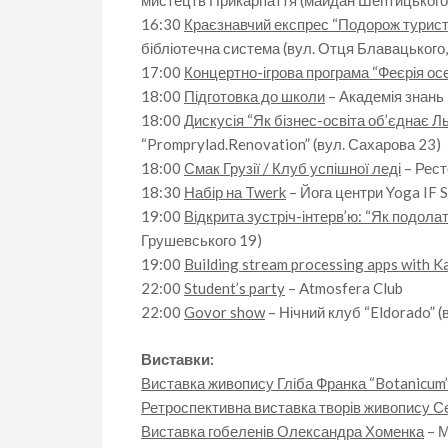
мистецтв Прикарпаття (майдан Шептицького,
16:30
Краєзнавчий експрес “Подорож турис
бібліотечна система (вул. Отця Блавацького,
17:00
Концертно-ігрова програма “Феєрія осе
18:00
Підготовка до школи
– Академія знань 
18:00
Дискусія “Як бізнес-освіта об’єднає Ль
“Promprylad.Renovation” (вул. Сахарова 23)
18:00
Смак Грузії / Клуб успішної леді
– Рест
18:30
Набір на Twerk
– Йога центри Yoga IF S
19:00
Відкрита зустріч-інтерв’ю: “Як подола
Грушевського 19)
19:00
Building stream processing apps with K
22:00
Student’s party
– Atmosfera Club
22:00
Govor show
– Нічний клуб “Eldorado” (в
Виставки:
Виставка живопису Гліба Франка “Botanicum
Ретроспективна виставка творів живопису С
Виставка гобеленів Олександра Хоменка
– М