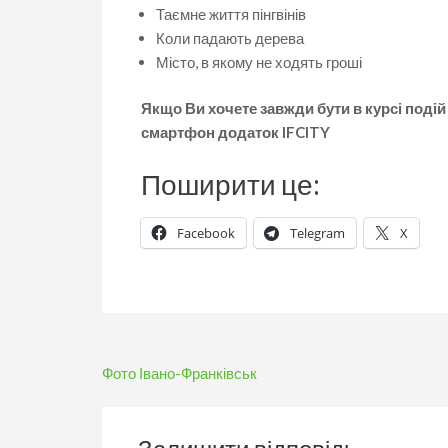
Таємне життя пінгвінів
Коли падають дерева
Місто, в якому не ходять гроші
Якщо Ви хочете завжди бути в курсі подій
смартфон додаток IFCITY
Поширити це:
Facebook
Telegram
X
Навігація
Фото Івано-Франківськ
записів