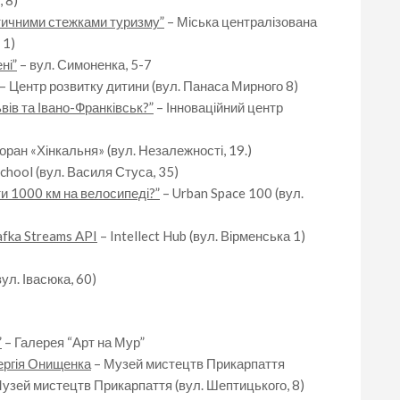
 8)
тичними стежками туризму”
– Міська централізована
 1)
ні”
– вул. Симоненка, 5-7
– Центр розвитку дитини (вул. Панаса Мирного 8)
вів та Івано-Франківськ?”
– Інноваційний центр
оран «Хінкальня» (вул. Незалежності, 19.)
chool (вул. Василя Стуса, 35)
ти 1000 км на велосипеді?”
– Urban Space 100 (вул.
afka Streams API
– Intellect Hub (вул. Вірменська 1)
ул. Івасюка, 60)
”
– Галерея “Арт на Мур”
ергія Онищенка
– Музей мистецтв Прикарпаття
узей мистецтв Прикарпаття (вул. Шептицького, 8)