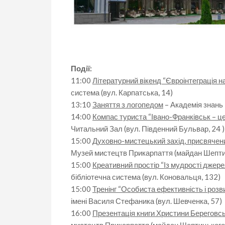
Події:
11:00
Літературний вікенд “Євроінтеграція на
система (вул. Карпатська, 14)
13:10
Заняття з логопедом
– Академія знань 
14:00
Компас туриста “Івано-Франківськ – це
Читальний Зал (вул. Південний Бульвар, 24 )
15:00
Духовно-мистецький захід, присвячен
Музей мистецтв Прикарпаття (майдан Шептиц
15:00
Креативний простір “Із мудрості джер
бібліотечна система (вул. Коновальця, 132)
15:00
Тренінг “Особиста ефективність і розв
імені Василя Стефаника (вул. Шевченка, 57)
16:00
Презентація книги Христини Береговсь