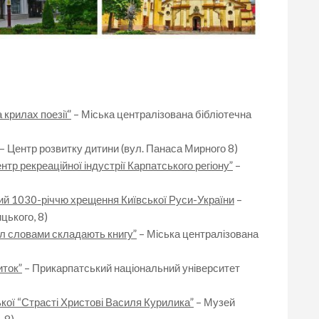
 крилах поезії”
– Міська централізована бібліотечна
– Центр розвитку дитини (вул. Панаса Мирного 8)
нтр рекреаційної індустрії Карпатського регіону”
–
ий 1030-річчю хрещення Київської Руси-України
–
ького, 8)
ел словами складають книгу”
– Міська централізована
иток”
– Прикарпатський національний університет
кої “Страсті Христові Василя Курилика”
– Музей