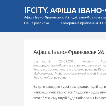
Перейти
IFCITY. АФІША ІВАН
до
вмісту
Афіша Івано-Франківська. Усі події Івано-Франківська
(натисніть
Наша розсилка
Комерційна пропозиція IFCi
Enter)
Афіша Івано-Франківськ 26
Від
myadmin
26.09.2018
Анонси
Аф
ельдорадо
,
Івано-Франківськ
,
івано-франківськ под
Кінотеатр Космос
,
кінотеатр Космос розклад
,
Кіно
Майстер-клас
,
Майстер-класи
,
музеї
,
музей
,
Паса
Кіно «Люм'єр» розклад
Будьте завжди в курсі всіх цікавих подій що
найкращі майстер-класи? Куди піти з друзями
театр? У якому клубі буде найзапальніша ве