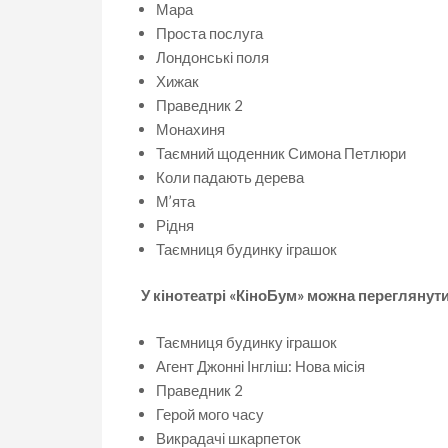
Мара
Проста послуга
Лондонські поля
Хижак
Праведник 2
Монахиня
Таємний щоденник Симона Петлюри
Коли падають дерева
М’ята
Рідня
Таємниця будинку іграшок
У кінотеатрі «КіноБум» можна переглянути
Таємниця будинку іграшок
Агент Джонні Інгліш: Нова місія
Праведник 2
Герой мого часу
Викрадачі шкарпеток