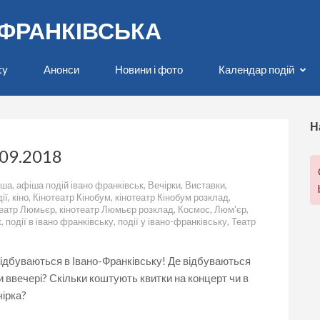
О-ФРАНКІВСЬКА
ty
Анонси
Новини і фото
Календар подій
Н
.09.2018
іша
,
афіша подій івано франківськ
,
Вечірки
,
Виставки
,
ії
,
кіно
,
Кінотеатр Кінобум
,
кінотеатр Кінобум розклад
,
театр Люмьєр
,
кінотеатр Люмьєр розклад
,
Космос
,
Люм'єр
,
ж
,
події в івано франківську
,
події у івано-франківську
,
Театр
 відбуваються в Івано-Франківську! Де відбуваються
 ввечері? Скільки коштують квитки на концерт чи в
чірка?