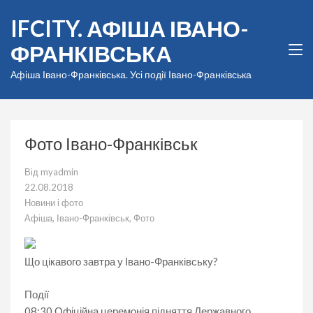
Перейти
IFCITY. АФІША ІВАНО-
до
вмісту
ФРАНКІВСЬКА
(натисніть
Enter)
Афіша Івано-Франківська. Усі події Івано-Франківська
Фото Івано-Франківськ
Від
myadmin
22.08.2018
Новини і фото
Афіша
,
Івано-Франківськ
,
Фото
Що цікавого завтра у Івано-Франківську?
Події
08:30 Офіційна церемонія підняття Державного