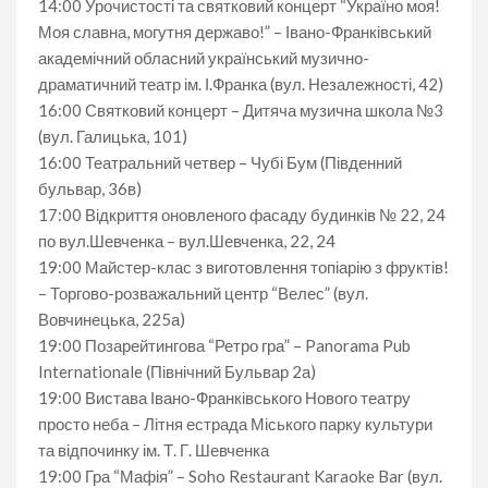
14:00 Урочистості та святковий концерт “Україно моя!
Моя славна, могутня державо!” – Івано-Франківський
академічний обласний український музично-
драматичний театр ім. І.Франка (вул. Незалежності, 42)
16:00 Святковий концерт – Дитяча музична школа №3
(вул. Галицька, 101)
16:00 Театральний четвер – Чубі Бум (Південний
бульвар, 36в)
17:00 Відкриття оновленого фасаду будинків № 22, 24
по вул.Шевченка – вул.Шевченка, 22, 24
19:00 Майстер-клас з виготовлення топіарію з фруктів!
– Торгово-розважальний центр “Велес” (вул.
Вовчинецька, 225а)
19:00 Позарейтингова “Ретро гра” – Panorama Pub
Internationale (Північний Бульвар 2а)
19:00 Вистава Івано-Франківського Нового театру
просто неба – Літня естрада Міського парку культури
та відпочинку ім. Т. Г. Шевченка
19:00 Гра “Мафія” – Soho Restaurant Karaoke Bar (вул.