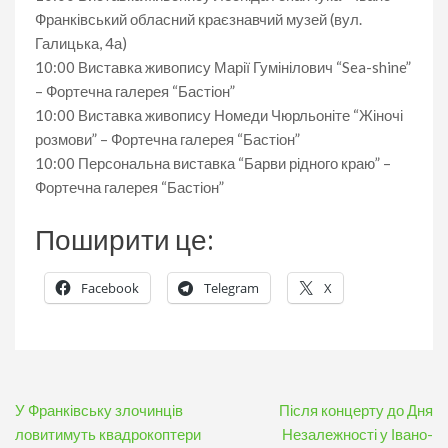
Франківський обласний краєзнавчий музей (вул.
Галицька, 4а)
10:00 Виставка живопису Марії Гумінілович “Sea-shine”
– Фортечна галерея “Бастіон”
10:00 Виставка живопису Номеди Чюрльоніте “Жіночі
розмови” – Фортечна галерея “Бастіон”
10:00 Персональна виставка “Барви рідного краю” –
Фортечна галерея “Бастіон”
Поширити це:
Facebook
Telegram
X
Навігація
У Франківську злочинців
Після концерту до Дня
записів
ловитимуть квадрокоптери
Незалежності у Івано-