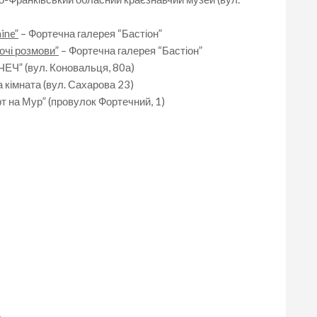
ine”
– Фортечна галерея “Бастіон”
очі розмови”
– Фортечна галерея “Бастіон”
ЧЕЧ” (вул. Коновальця, 80а)
 кімната (вул. Сахарова 23)
т на Мур” (провулок Фортечний, 1)