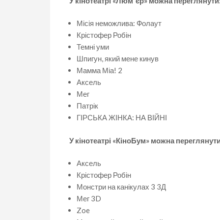
У кінотеатрі «Люм`єр» можна переглянути
Місія неможлива: Фолаут
Крістофер Робін
Темні уми
Шпигун, який мене кинув
Мамма Міа! 2
Аксель
Мег
Патрік
ГІРСЬКА ЖІНКА: НА ВІЙНІ
У кінотеатрі «КіноБум» можна переглянути
Аксель
Крістофер Робін
Монстри на канікулах 3 3Д
Мег 3D
Zoe