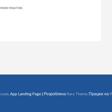
онною поштою.
вська
. App Landing Page | Розроблена
Rara Theme
. Працює на
W