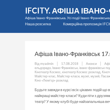
Перейти
IFCITY. АФІША ІВАН
до
вмісту
Афіша Івано-Франківська. Усі події Івано-Франківська
(натисніть
Наша розсилка
Комерційна пропозиція IFCi
Enter)
Афіша Івано-Франківськ 17
Від
myadmin
17.08.2018
Анонси
Аф
ельдорадо
,
Івано-Франківськ
,
івано-франківськ под
Кінотеатр Космос
,
кінотеатр Космос розклад
,
Кіно
Майстер-клас
,
Майстер-класи
,
музеї
,
музей
,
Паса
Кіно «Люм'єр» розклад
Будьте завжди в курсі всіх цікавих подій що
найкращі майстер-класи? Куди піти з друзями
театр? У якому клубі буде найзапальніша ве