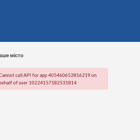
аше місто
Cannot call API for app 405460652816219 on
behalf of user 10224157182531814