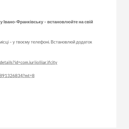
 у Івано-Франківську – встановлюйте на свій
 місці – у твоєму телефоні. Встановлюй додаток
tails?id=com.iuriioliiar.ifcity
/id891326834?mt=8