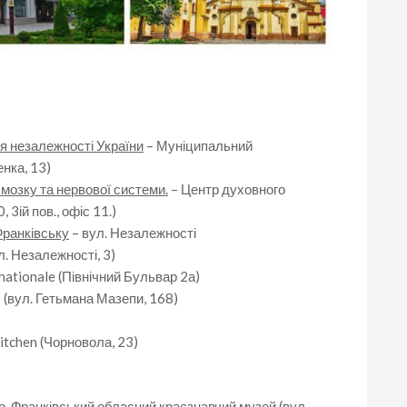
ня незалежності України
– Муніципальний
нка, 13)
мозку та нервової системи.
– Центр духовного
 3ій пов., офіс 11.)
Франківську
– вул. Незалежності
. Незалежності, 3)
nationale (Північний Бульвар 2а)
 (вул. Гетьмана Мазепи, 168)
itchen (Чорновола, 23)
о-Франківський обласний краєзнавчий музей (вул.