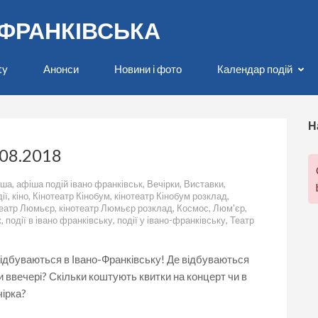
О-ФРАНКІВСЬКА
ty
Анонси
Новини і фото
Календар подій
Н
.08.2018
іша
,
афіша подій івано франківськ
,
Вечірки
,
Виставки
,
ії
,
кіно
,
Кінотеатр Кінобум
,
кінотеатр Кінобум розклад
,
театр Люмьєр
,
кінотеатр Люмьєр розклад
,
Космос
,
Люм'єр
,
ж
,
події в івано франківську
,
події у івано-франківську
,
Театр
 відбуваються в Івано-Франківську! Де відбуваються
 ввечері? Скільки коштують квитки на концерт чи в
чірка?