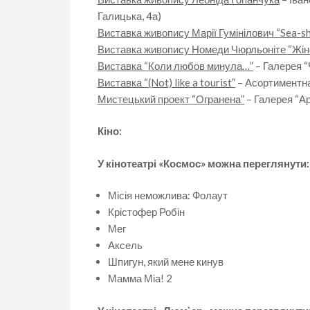
Галицька, 4а)
Виставка живопису Марії Гумінілович “Sea-sh
Виставка живопису Номеди Чюрльоніте “Жін
Виставка “Коли любов минула…”
– Галерея “
Виставка “(Not) like a tourist”
– Асортиментна
Мистецький проект “Огранена”
– Галерея “Ар
Кіно:
У кінотеатрі «Космос» можна переглянути:
Місія неможлива: Фолаут
Крістофер Робін
Мег
Аксель
Шпигун, який мене кинув
Мамма Міа! 2