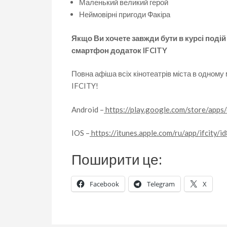
Маленький великий герой
Неймовірні пригоди Факіра
Якщо Ви хочете завжди бути в курсі подій
смартфон додаток IFCITY
Повна афіша всіх кінотеатрів міста в одному
IFCITY!
Android –
https://play.google.com/store/apps/de
IOS –
https://itunes.apple.com/ru/app/ifcity
Поширити це:
Facebook
Telegram
X