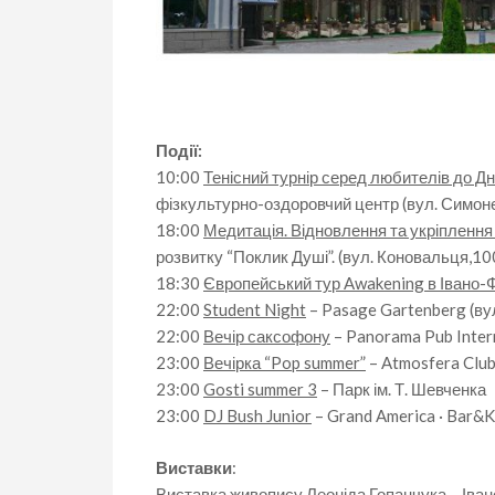
Події:
10:00
Тенісний турнір серед любителів до Д
фізкультурно-оздоровчий центр (вул. Симоне
18:00
Медитація. Відновлення та укріплення 
розвитку “Поклик Душі”. (вул. Коновальця,100,
18:30
Європейський тур Awakening в Івано-
22:00
Student Night
– Pasage Gartenberg (вул
22:00
Вечір саксофону
– Panorama Pub Inter
23:00
Вечірка “Pop summer”
– Atmosfera Club
23:00
Gosti summer 3
– Парк ім. Т. Шевченка
23:00
DJ Bush Junior
– Grand America · Bar&K
Виставки
:
Виставка живопису Леоніда Гопанчука
– Іван