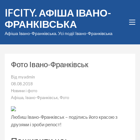
Перейти
IFCITY. АФІША ІВАНО-
до
вмісту
ФРАНКІВСЬКА
(натисніть
Enter)
Афіша Івано-Франківська. Усі події Івано-Франківська
Фото Івано-Франківськ
Від
myadmin
08.08.2018
Новини і фото
Афіша
,
Івано-Франківськ
,
Фото
Любиш Івано-Франківськ – поділись його красою з
друзями і зроби репост!