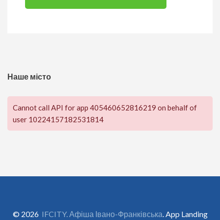
Наше місто
Cannot call API for app 405460652816219 on behalf of
user 10224157182531814
© 2026
IFCITY. Афіша Івано-Франківська
. App Landing