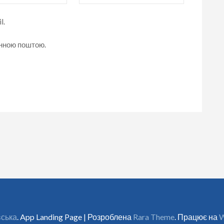
l.
онною поштою.
вська
. App Landing Page | Розроблена
Rara Theme
. Працює на
W