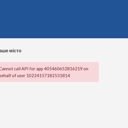
аше місто
Cannot call API for app 405460652816219 on
behalf of user 10224157182531814