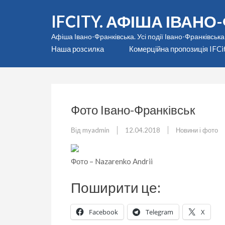
Перейти
IFCITY. АФІША ІВАН
до
вмісту
Афіша Івано-Франківська. Усі події Івано-Франківська
(натисніть
Наша розсилка
Комерційна пропозиція IFCi
Enter)
Фото Івано-Франківськ
Від
myadmin
12.04.2018
Новини і фото
Фото – Nazarenko Andrii
Поширити це:
Facebook
Telegram
X