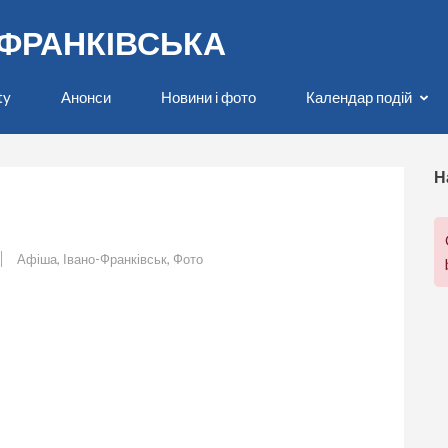
О-ФРАНКІВСЬКА
ty
Анонси
Новини і фото
Календар подій
Н
Афіша
,
Івано-Франківськ
,
Фото