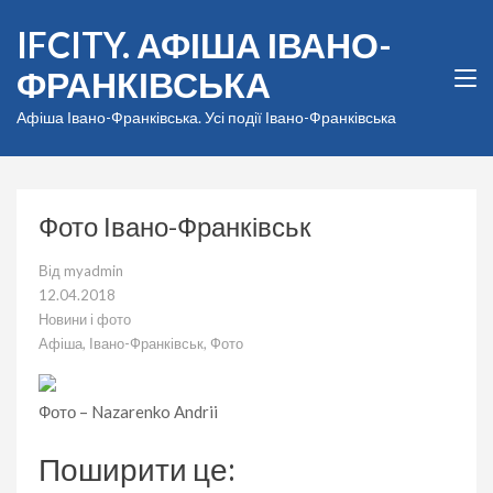
Перейти
IFCITY. АФІША ІВАНО-
до
вмісту
ФРАНКІВСЬКА
(натисніть
Enter)
Афіша Івано-Франківська. Усі події Івано-Франківська
Фото Івано-Франківськ
Від
myadmin
12.04.2018
Новини і фото
Афіша
,
Івано-Франківськ
,
Фото
Фото – Nazarenko Andrii
Поширити це: