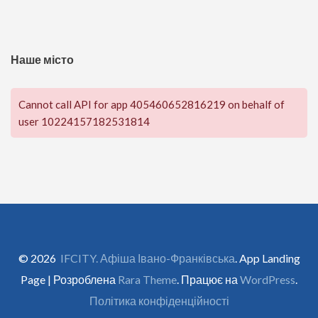
Наше місто
Cannot call API for app 405460652816219 on behalf of
user 10224157182531814
© 2026
IFCITY. Афіша Івано-Франківська
. App Landing
Page | Розроблена
Rara Theme
. Працює на
WordPress
.
Політика конфіденційності