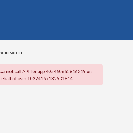
аше місто
Cannot call API for app 405460652816219 on
behalf of user 10224157182531814