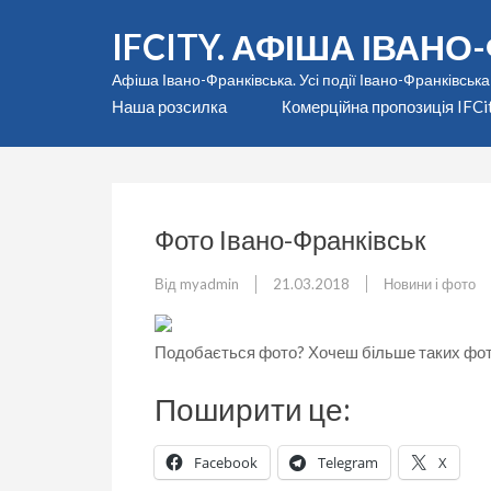
Перейти
IFCITY. АФІША ІВАН
до
вмісту
Афіша Івано-Франківська. Усі події Івано-Франківська
(натисніть
Наша розсилка
Комерційна пропозиція IFCi
Enter)
Фото Івано-Франківськ
Від
myadmin
21.03.2018
Новини і фото
Подобається фото? Хочеш більше таких фот
Поширити це:
Facebook
Telegram
X