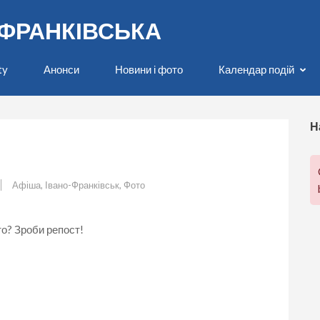
О-ФРАНКІВСЬКА
ty
Анонси
Новини і фото
Календар подій
Н
Афіша
,
Івано-Франківськ
,
Фото
о? Зроби репост!