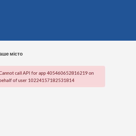
аше місто
Cannot call API for app 405460652816219 on
behalf of user 10224157182531814