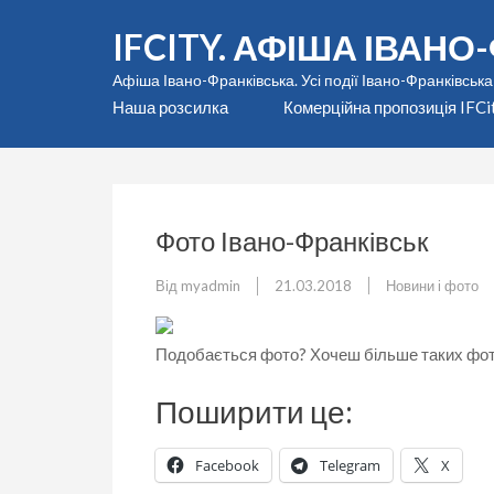
Перейти
IFCITY. АФІША ІВАН
до
вмісту
Афіша Івано-Франківська. Усі події Івано-Франківська
(натисніть
Наша розсилка
Комерційна пропозиція IFCi
Enter)
Фото Івано-Франківськ
Від
myadmin
21.03.2018
Новини і фото
Подобається фото? Хочеш більше таких фот
Поширити це:
Facebook
Telegram
X