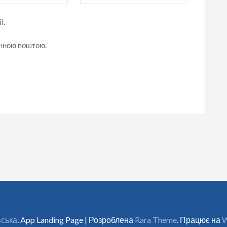
l.
онною поштою.
вська
. App Landing Page | Розроблена
Rara Theme
. Працює на
W