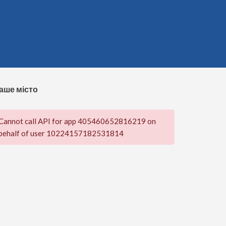
аше місто
Cannot call API for app 405460652816219 on
behalf of user 10224157182531814