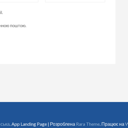
l.
онною поштою.
вська
. App Landing Page | Розроблена
Rara Theme
. Працює на
W