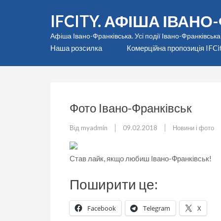
Перейти
IFCITY. АФІША ІВАН
до
вмісту
Афіша Івано-Франківська. Усі події Івано-Франківська
(натисніть
Наша розсилка
Комерційна пропозиція IFCi
Enter)
Фото Івано-Франківськ
Від
myadmin
09.02.2018
Новини і фото
Став лайк, якщо любиш Івано-Франківськ!
Поширити це:
Facebook
Telegram
X