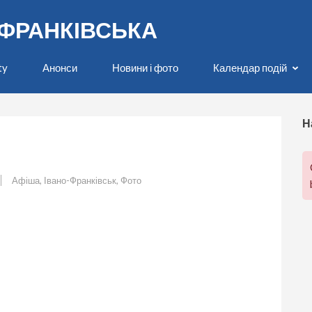
О-ФРАНКІВСЬКА
ty
Анонси
Новини і фото
Календар подій
Н
Афіша
,
Івано-Франківськ
,
Фото