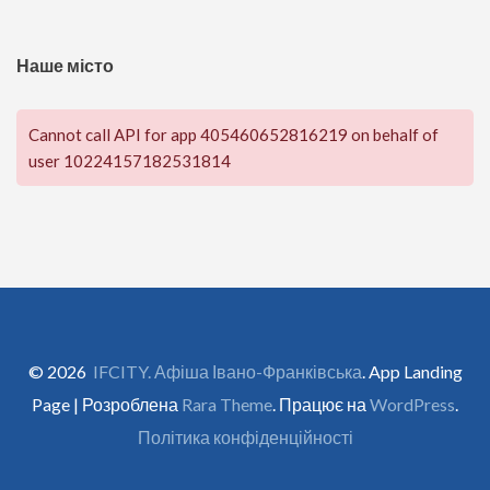
Наше місто
Cannot call API for app 405460652816219 on behalf of
user 10224157182531814
© 2026
IFCITY. Афіша Івано-Франківська
. App Landing
Page | Розроблена
Rara Theme
. Працює на
WordPress
.
Політика конфіденційності