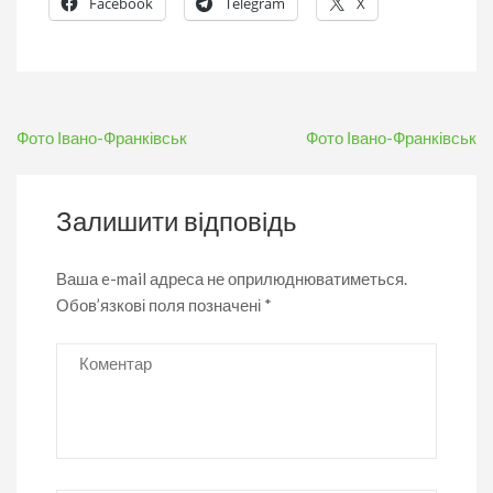
Facebook
Telegram
X
Навігація
Фото Івано-Франківськ
Фото Івано-Франківськ
записів
Залишити відповідь
Ваша e-mail адреса не оприлюднюватиметься.
Обов’язкові поля позначені
*
Коментар