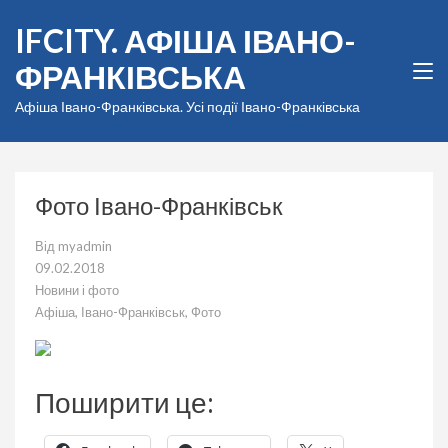
Перейти
IFCITY. АФІША ІВАНО-
до
вмісту
ФРАНКІВСЬКА
(натисніть
Enter)
Афіша Івано-Франківська. Усі події Івано-Франківська
Фото Івано-Франківськ
Від
myadmin
09.02.2018
Новини і фото
Афіша
,
Івано-Франківськ
,
Фото
Поширити це: