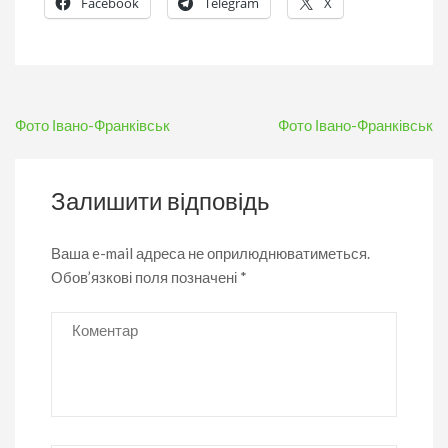
Facebook
Telegram
X
Навігація
Фото Івано-Франківськ
Фото Івано-Франківськ
записів
Залишити відповідь
Ваша e-mail адреса не оприлюднюватиметься.
Обов’язкові поля позначені
*
Коментар