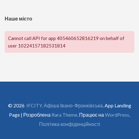
Наше місто
Cannot call API for app 405460652816219 on behalf of
user 10224157182531814
© 2026
IFCITY. Афіша Івано-Франківська
. App Landing
Page | Розроблена
Rara Theme
. Працює на
WordPress
.
Політика конфіденційності