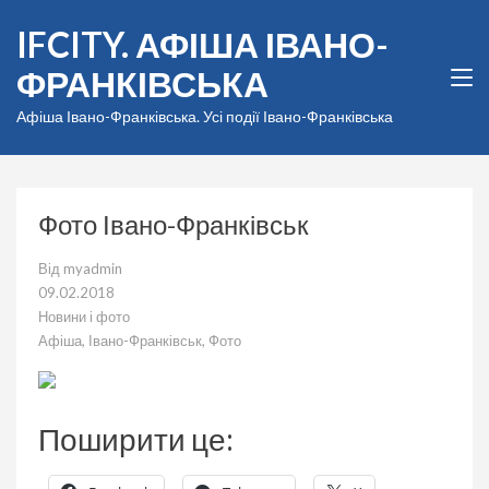
Перейти
IFCITY. АФІША ІВАНО-
до
вмісту
ФРАНКІВСЬКА
(натисніть
Enter)
Афіша Івано-Франківська. Усі події Івано-Франківська
Фото Івано-Франківськ
Від
myadmin
09.02.2018
Новини і фото
Афіша
,
Івано-Франківськ
,
Фото
Поширити це: