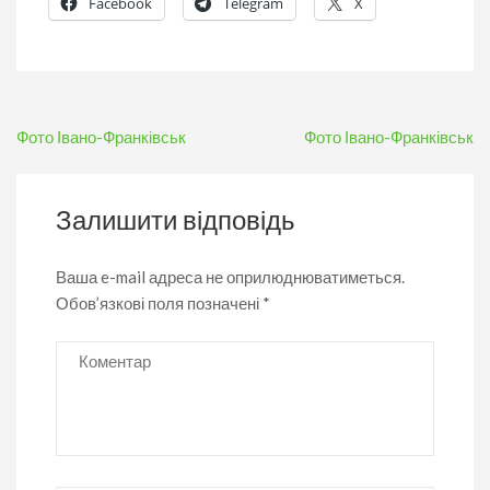
Facebook
Telegram
X
Навігація
Фото Івано-Франківськ
Фото Івано-Франківськ
записів
Залишити відповідь
Ваша e-mail адреса не оприлюднюватиметься.
Обов’язкові поля позначені
*
Коментар