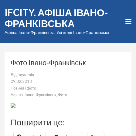
Перейти
IFCITY. АФІША ІВАНО-
до
вмісту
ФРАНКІВСЬКА
(натисніть
Enter)
Афіша Івано-Франківська. Усі події Івано-Франківська
Фото Івано-Франківськ
Від
myadmin
09.02.2018
Новини і фото
Афіша
,
Івано-Франківськ
,
Фото
Поширити це: