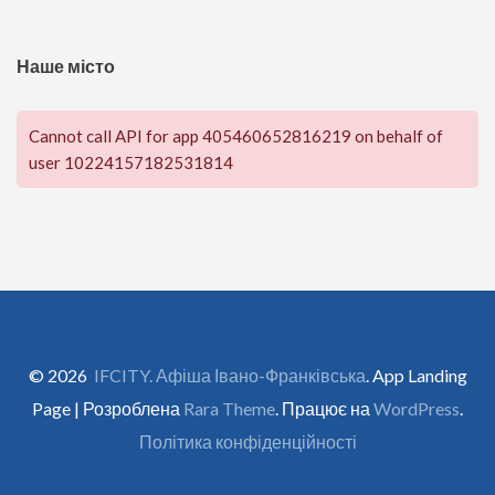
Наше місто
Cannot call API for app 405460652816219 on behalf of
user 10224157182531814
© 2026
IFCITY. Афіша Івано-Франківська
. App Landing
Page | Розроблена
Rara Theme
. Працює на
WordPress
.
Політика конфіденційності