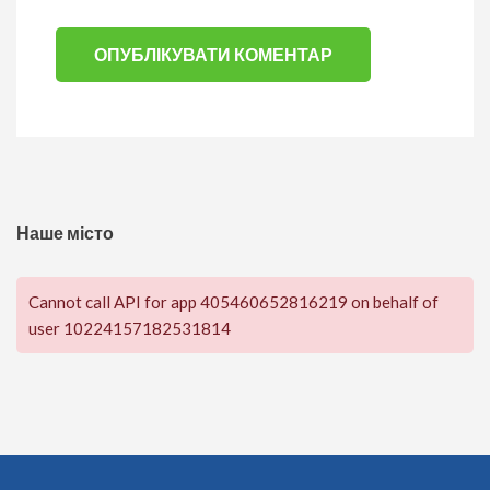
Наше місто
Cannot call API for app 405460652816219 on behalf of
user 10224157182531814