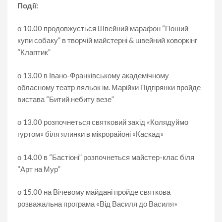
Події:
о 10.00 продовжується Швейний марафон “Поший
купи собаку” в творчій майстерні & швейний коворкінг
“Клаптик”
о 13.00 в Івано-Франківському академічному
обласному театр ляльок ім. Марійки Підгірянки пройде
вистава “Битий небиту везе”
о 13.00 розпочнеться святковий захід «Колядуймо
гуртом» біля ялинки в мікрорайоні «Каскад»
о 14.00 в “Бастіоні” розпочнеться майстер-клас біля
“Арт на Мур”
о 15.00 на Вічевому майдані пройде святкова
розважальна програма «Від Василя до Василя»