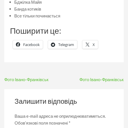
Бджілка Майя
Банда котиків
Все тільки починається
Поширити це:
Facebook
Telegram
X
Навігація
Фото Івано-Франківськ
Фото Івано-Франківськ
записів
Залишити відповідь
Ваша e-mail адреса не оприлюднюватиметься.
Обов’язкові поля позначені
*