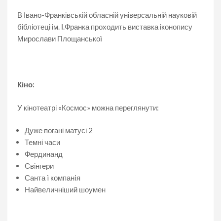
В Івано-Франківській обласній універсальній науковій
бібліотеці ім. І.Франка проходить виставка іконопису
Мирослави Площанської
Кіно:
У кінотеатрі «Космос» можна переглянути:
Дуже погані матусі 2
Темні часи
Фердинанд
Свінгери
Санта i компанiя
Найвеличніший шоумен