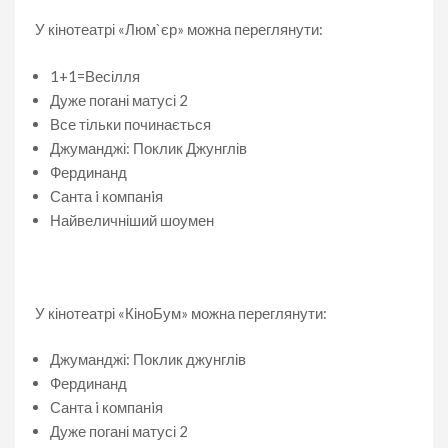
У кінотеатрі «Люм`єр» можна переглянути:
1+1=Весілля
Дуже погані матусі 2
Все тільки починається
Джуманджі: Поклик Джунглів
Фердинанд
Санта i компанiя
Найвеличніший шоумен
У кінотеатрі «КіноБум» можна переглянути:
Джуманджі: Поклик джунглів
Фердинанд
Санта i компанiя
Дуже погані матусі 2