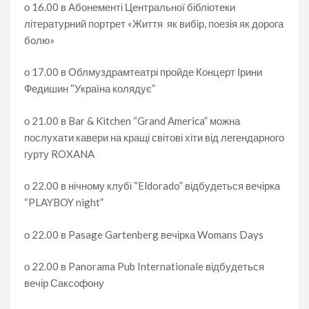
о 16.00 в Абонементі Центральної бібліотеки
літературний портрет «Життя як вибір, поезія як дорога
болю»
о 17.00 в Облмуздрамтеатрі пройде Концерт Ірини
Федишин “Україна колядує”
о 21.00 в Bar & Kitchen “Grand America” можна
послухати кавери на кращі світові хіти від легендарного
гурту ROXANA
о 22.00 в нічному клубі “Eldorado” відбудеться вечірка
“PLAYBOY night”
о 22.00 в Pasage Gartenberg вечірка Womans Days
о 22.00 в Panorama Pub Internationale відбудеться
вечір Саксофону