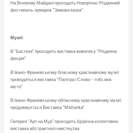
На
Вічевому Майдані проходить Новорічно-Різдвяний
фестиваль-ярмарок “Зимова казка”
Музеї:
В “Бастіоні” проходить виставка живопису “Різдвяна
феєрія”
В Івано-Франківському бласному краєзнавчому музеї
проводиться виставка “Палітра і Слово – тобі, моє
місто”
В Івано-Франківському обласному краєзнавчому музеї
продовжується Виставка “Мishanka”
Галерея “Арт на Мур” проходить Щорічна колективна
виставка абстрактного мистецтва