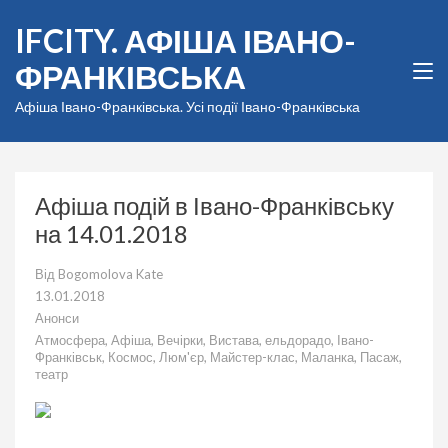
Перейти
IFCITY. АФІША ІВАНО-
до
вмісту
ФРАНКІВСЬКА
(натисніть
Enter)
Афіша Івано-Франківська. Усі події Івано-Франківська
Афіша подій в Івано-Франківську
на 14.01.2018
Від
Bogomolova Kate
13.01.2018
Анонси
Атмосфера
,
Афіша
,
Вечірки
,
Вистава
,
ельдорадо
,
Івано-
Франківськ
,
Космос
,
Люм'єр
,
Майстер-клас
,
Маланка
,
Пасаж
,
театр