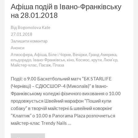
Афіша подій в Івано-Франківську
на 28.01.2018
Від
Bogomolova Kate
27.01.2018
Залишити коментар
до
Анонси
Афіша
Атмосфера
,
Афіша
,
Біле і Чорне
,
Вечірки
,
Гранд Америка
,
подій
ельдорадо
,
Івано-Франківськ
,
кіно
,
Космос
,
крути
,
Люм'єр
,
в
Майстер-клас
,
Пасаж
,
Плаза
Івано-
Франківську
на
Події: о 9.00 Баскетбольний матч “БК STARLIFE
28.01.2018
(Чернівці) – СДЮСШОР-4 (Миколаїв)” в Івано-
Франківському коледжі фізичного виховання о 10.00
продовжується Швейний марафон “Поший купи
собаку” в творчій майстерні & швейний коворкінг
“Клаптик” о 10.00 в Panorama Plaza розпочнеться
майстер-клас Trendy Nails …