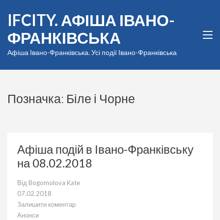
Перейти
IFCITY. АФІША ІВАНО-
до
вмісту
ФРАНКІВСЬКА
(натисніть
Enter)
Афіша Івано-Франківська. Усі події Івано-Франківська
Позначка:
Біле і Чорне
Афіша подій в Івано-Франківську
на 08.02.2018
Від
Bogomolova Kate
07.02.2018
Залишити коментар
до
Анонси