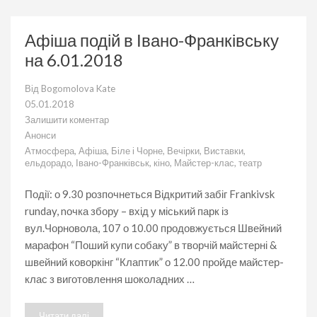
Афіша подій в Івано-Франківську
на 6.01.2018
Від
Bogomolova Kate
05.01.2018
Залишити коментар
до
Анонси
Афіша
Атмосфера
,
Афіша
,
Біле і Чорне
,
Вечірки
,
Виставки
,
подій
ельдорадо
,
Івано-Франківськ
,
кіно
,
Майстер-клас
,
театр
в
Івано-
Франківську
Події: о 9.30 розпочнеться Відкритий забіг Frankivsk
на
runday, nочка збору – вхід у міський парк із
6.01.2018
вул.Чорновола, 107 о 10.00 продовжується Швейний
марафон “Поший купи собаку” в творчій майстерні &
швейний коворкінг “Клаптик” о 12.00 пройде майстер-
клас з виготовлення шоколадних …
Читати далі