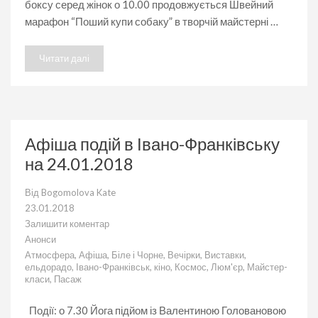
боксу серед жінок о 10.00 продовжується Швейний
марафон “Поший купи собаку” в творчій майстерні …
Читати далі
Афіша подій в Івано-Франківську
на 24.01.2018
Від
Bogomolova Kate
23.01.2018
Залишити коментар
до
Анонси
Афіша
Атмосфера
,
Афіша
,
Біле і Чорне
,
Вечірки
,
Виставки
,
подій
ельдорадо
,
Івано-Франківськ
,
кіно
,
Космос
,
Люм'єр
,
Майстер-
в
класи
,
Пасаж
Івано-
Франківську
на
Події: о 7.30 Йога підйом із Валентиною Головановою