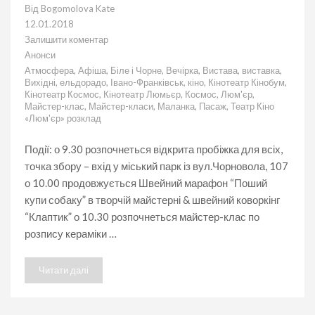
Від
Bogomolova Kate
12.01.2018
Залишити коментар
до
Анонси
Афіша
Атмосфера
,
Афіша
,
Біле і Чорне
,
Вечірка
,
Вистава
,
виставка
,
подій
Вихідні
,
ельдорадо
,
Івано-Франківськ
,
кіно
,
Кінотеатр Кінобум
,
в
Кінотеатр Космос
,
Кінотеатр Люмьєр
,
Космос
,
Люм'єр
,
Івано-
Майстер-клас
,
Майстер-класи
,
Маланка
,
Пасаж
,
Театр Кіно
Франківську
«Люм'єр» розклад
на
13.01.2018
Події: о 9.30 розпочнеться відкрита пробіжка для всіх,
точка збору – вхід у міський парк із вул.Чорновола, 107
о 10.00 продовжується Швейний марафон “Поший
купи собаку” в творчій майстерні & швейний коворкінг
“Клаптик” о 10.30 розпочнеться майстер-клас по
розпису кераміки …
Читати далі