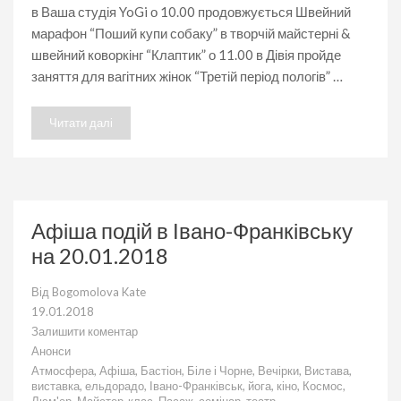
24.01.2018
в Ваша студія YoGi о 10.00 продовжується Швейний
марафон “Поший купи собаку” в творчій майстерні &
швейний коворкінг “Клаптик” о 11.00 в Дівія пройде
заняття для вагітних жінок “Третій період пологів” …
Читати далі
Афіша подій в Івано-Франківську
на 20.01.2018
Від
Bogomolova Kate
19.01.2018
Залишити коментар
до
Анонси
Афіша
Атмосфера
,
Афіша
,
Бастіон
,
Біле і Чорне
,
Вечірки
,
Вистава
,
подій
виставка
,
ельдорадо
,
Івано-Франківськ
,
йога
,
кіно
,
Космос
,
в