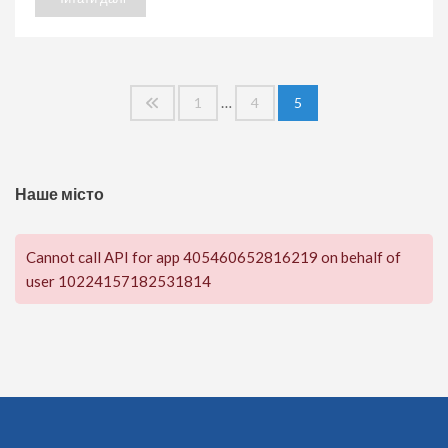
Пагінація
…
1
4
5
записів
Наше місто
Cannot call API for app 405460652816219 on behalf of
user 10224157182531814