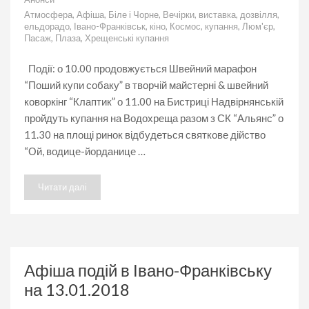
Афіша
Атмосфера
,
Афіша
,
Біле і Чорне
,
Вечірки
,
виставка
,
дозвілля
,
подій
ельдорадо
,
Івано-Франківськ
,
кіно
,
Космос
,
купання
,
Люм'єр
,
в
Пасаж
,
Плаза
,
Хрещенські купання
Івано-
Франківську
на
Події: о 10.00 продовжується Швейний марафон
19.01.2018
“Поший купи собаку” в творчій майстерні & швейний
коворкінг “Клаптик” о 11.00 на Бистриці Надвірнянській
пройдуть купання на Водохреща разом з СК “Альянс” о
11.30 на площі ринок відбудеться святкове дійство
“Ой, водице-йорданице …
Читати далі
Афіша подій в Івано-Франківську
на 13.01.2018