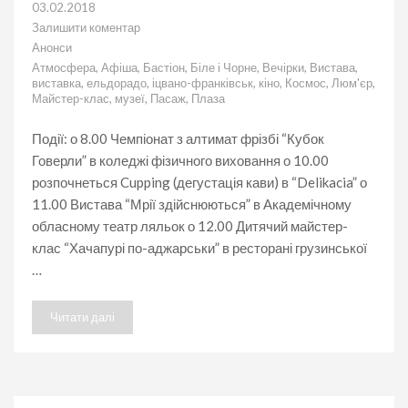
03.02.2018
Залишити коментар
до
Анонси
Афіша
Атмосфера
,
Афіша
,
Бастіон
,
Біле і Чорне
,
Вечірки
,
Вистава
,
подій
виставка
,
ельдорадо
,
іцвано-франківськ
,
кіно
,
Космос
,
Люм'єр
,
в
Майстер-клас
,
музеї
,
Пасаж
,
Плаза
Івано-
Франківську
на
Події: о 8.00 Чемпіонат з алтимат фрізбі “Кубок
04.02.2018
Говерли” в коледжі фізичного виховання о 10.00
розпочнеться Cupping (дегустація кави) в “Delikacia” о
11.00 Вистава “Мрії здійснюються” в Академічному
обласному театр ляльок о 12.00 Дитячий майстер-
клас “Хачапурі по-аджарськи” в ресторані грузинської
…
Читати далі