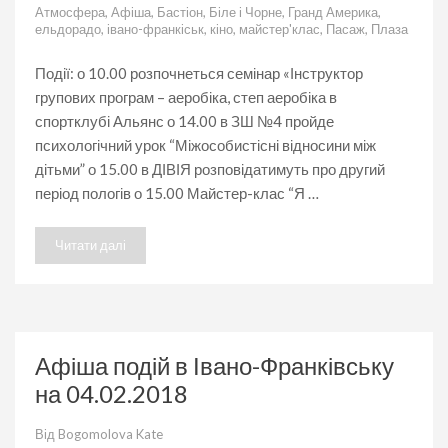
Афіша
Атмосфера
,
Афіша
,
Бастіон
,
Біле і Чорне
,
Гранд Америка
,
подій
ельдорадо
,
івано-франкіськ
,
кіно
,
майстер'клас
,
Пасаж
,
Плаза
в
Івано-
Франківську
Події: о 10.00 розпочнеться семінар «Інструктор
на
групових програм – аеробіка, степ аеробіка в
08.02.2018
спортклубі Альянс о 14.00 в ЗШ №4 пройде
психологічний урок “Міжособистісні відносини між
дітьми” о 15.00 в ДІВІЯ розповідатимуть про другий
період пологів о 15.00 Майстер-клас “Я …
Читати далі
Афіша подій в Івано-Франківську
на 04.02.2018
Від
Bogomolova Kate