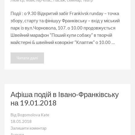
Люм'єр
,
Майстер-клас
,
Пасаж
,
семінар
,
театр
Івано-
Франківську
на
Події : о 9.30 Відкритий забіг Frankivsk runday – точка
20.01.2018
збору, старту та фінішуу Франківську – вхід у міський
парк із вул.Чорновола, 107. о 10.00 продовжується
Швейний марафон “Поший купи собаку” в творчій
майстерні & швейний коворкінг “Клаптик” о 10.00 …
Читати далі
Афіша подій в Івано-Франківську
на 19.01.2018
Від
Bogomolova Kate
18.01.2018
Залишити коментар
до
Анонси