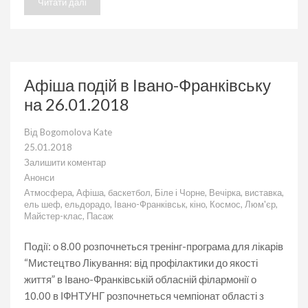
Читати далі
Афіша подій в Івано-Франківську
на 26.01.2018
Від
Bogomolova Kate
25.01.2018
Залишити коментар
до
Анонси
Афіша
Атмосфера
,
Афіша
,
баскетбол
,
Біле і Чорне
,
Вечірка
,
виставка
,
подій
ель шеф
,
ельдорадо
,
Івано-Франківськ
,
кіно
,
Космос
,
Люм'єр
,
в
Майстер-клас
,
Пасаж
Івано-
Франківську
на
Події: о 8.00 розпочнеться тренінг-програма для лікарів
26.01.2018
“Мистецтво Лікування: від профілактики до якості
життя” в Івано-Франківській обласній філармонії о
10.00 в ІФНТУНГ розпочнеться чемпіонат області з