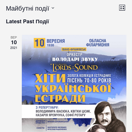
View
Майбутні події
Под
СПИС
Navi
Vie
Обрати
Latest Past Події
Navi
дату.
ВЕР
10
2021