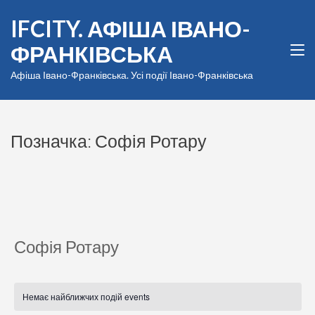
Перейти
IFCITY. АФІША ІВАНО-
до
вмісту
ФРАНКІВСЬКА
(натисніть
Enter)
Афіша Івано-Франківська. Усі події Івано-Франківська
Позначка:
Софія Ротару
Софія Ротару
Немає найближчих подій events