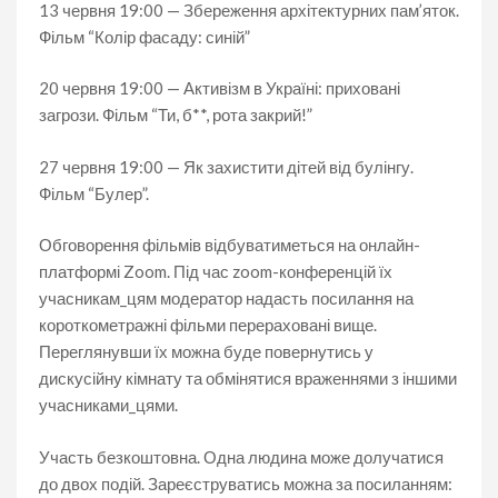
13 червня 19:00 — Збереження архітектурних пам’яток.
Фільм “Колір фасаду: синій”
20 червня 19:00 — Активізм в Україні: приховані
загрози. Фільм “Ти, б**, рота закрий!”
27 червня 19:00 — Як захистити дітей від булінгу.
Фільм “Булер”.
Обговорення фільмів відбуватиметься на онлайн-
платформі Zoom. Під час zoom-конференцій їх
учасникам_цям модератор надасть посилання на
короткометражні фільми перераховані вище.
Переглянувши їх можна буде повернутись у
дискусійну кімнату та обмінятися враженнями з іншими
учасниками_цями.
Участь безкоштовна. Одна людина може долучатися
до двох подій. Зареєструватись можна за посиланням: