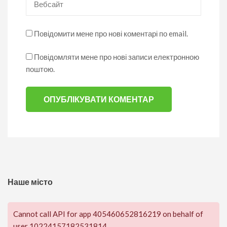
Повідомити мене про нові коментарі по email.
Повідомляти мене про нові записи електронною
поштою.
Наше місто
Cannot call API for app 405460652816219 on behalf of
user 10224157182531814