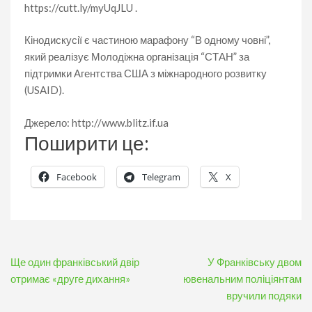
https://cutt.ly/myUqJLU .
Кінодискусії є частиною марафону “В одному човні”,
який реалізує Молодіжна організація “СТАН” за
підтримки Агентства США з міжнародного розвитку
(USAID).
Джерело: http://www.blitz.if.ua
Поширити це:
Facebook
Telegram
X
Навігація
Ще один франківський двір
У Франківську двом
записів
отримає «друге дихання»
ювенальним поліціянтам
вручили подяки