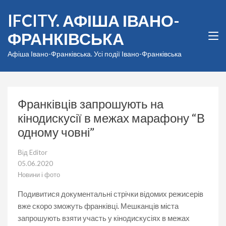
Перейти
IFCITY. АФІША ІВАНО-
до
вмісту
ФРАНКІВСЬКА
(натисніть
Enter)
Афіша Івано-Франківська. Усі події Івано-Франківська
Франківців запрошують на
кінодискусії в межах марафону “В
одному човні”
Від
Editor
05.06.2020
Новини і фото
Подивитися документальні стрічки відомих режисерів
вже скоро зможуть франківці. Мешканців міста
запрошують взяти участь у кінодискусіях в межах