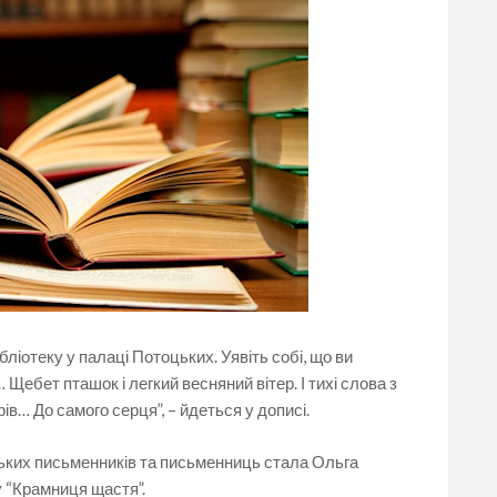
ліотеку у палаці Потоцьких. Уявіть собі, що ви
Щебет пташок і легкий весняний вітер. І тихі слова з
в… До самого серця”, – йдеться у дописі.
ких письменників та письменниць стала Ольга
 “Крамниця щастя”.