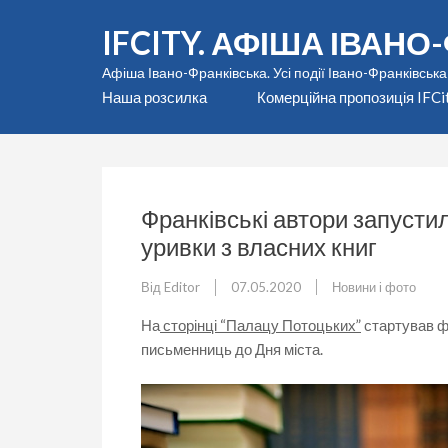
Перейти
IFCITY. АФІША ІВАН
до
вмісту
Афіша Івано-Франківська. Усі події Івано-Франківська
(натисніть
Наша розсилка
Комерційна пропозиція IFCi
Enter)
Франківські автори запуст
уривки з власних книг
Від
Editor
07.05.2020
Новини і фото
На
сторінці “Палацу Потоцьких”
стартував ф
письменниць до Дня міста.