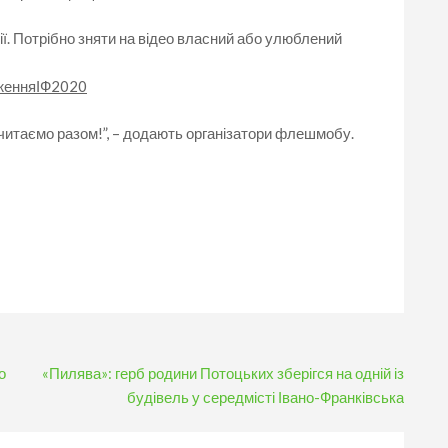
ї. Потрібно зняти на відео власний або улюблений
женняІФ2020
очитаємо разом!”, – додають організатори флешмобу.
о
«Пилява»: герб родини Потоцьких зберігся на одній із
будівель у середмісті Івано-Франківська