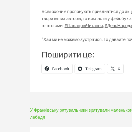
Всім охочим пропонують приєднатися до акці
твори інших авторів, та викласти у фейсбук з
гештегами:
#
ПалацовіЧитання
,
#
ДеньНарод
“Хай ми не можемо зустрітися. То давайте п
Поширити це:
Facebook
Telegram
X
Навігація
У Франківську рятувальники врятували маленьког
записів
лебедя