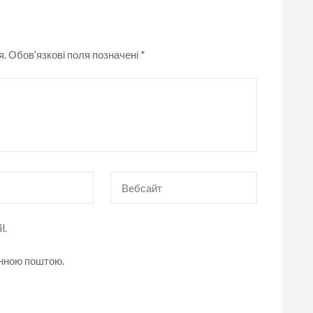
я.
Обов’язкові поля позначені
*
Вебсайт
l.
онною поштою.