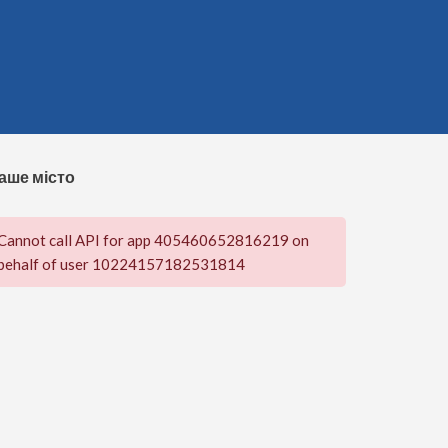
аше місто
Cannot call API for app 405460652816219 on
behalf of user 10224157182531814