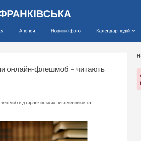
О-ФРАНКІВСЬКА
ty
Анонси
Новини і фото
Календар подій
Н
или онлайн-флешмоб – читають
лешмоб від франківських письменників та