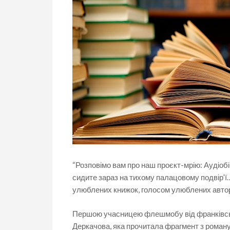
“Розповімо вам про наш проєкт-мрію: Аудіобіб
сидите зараз на тихому палацовому подвір’ї… 
улюблених книжок, голосом улюблених авторі
Першою учасницею флешмобу від франківсь
Деркачова, яка прочитала фрагмент з роману