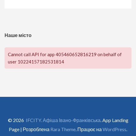
Наше місто
Cannot call API for app 405460652816219 on behalf of
user 10224157182531814
© 2026
IFCITY. Афіша Івано-Франківська
. App Landing
Page | Розроблена
Rara Theme
. Працює на
WordPress
.