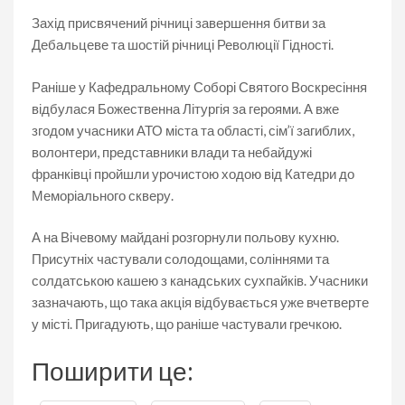
Захід присвячений річниці завершення битви за
Дебальцеве та шостій річниці Революції Гідності.
Раніше у Кафедральному Соборі Святого Воскресіння
відбулася Божественна Літургія за героями. А вже
згодом учасники АТО міста та області, сім’ї загиблих,
волонтери, представники влади та небайдужі
франківці пройшли урочистою ходою від Катедри до
Меморіального скверу.
А на Вічевому майдані розгорнули польову кухню.
Присутніх частували солодощами, соліннями та
солдатською кашею з канадських сухпайків. Учасники
зазначають, що така акція відбувається уже вчетверте
у місті. Пригадують, що раніше частували гречкою.
Поширити це: