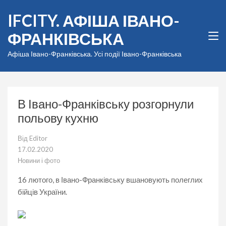
Перейти
IFCITY. АФІША ІВАНО-
до
вмісту
ФРАНКІВСЬКА
(натисніть
Enter)
Афіша Івано-Франківська. Усі події Івано-Франківська
В Івано-Франківську розгорнули
польову кухню
Від
Editor
17.02.2020
Новини і фото
16 лютого, в Івано-Франківську вшановують полеглих
бійців України.