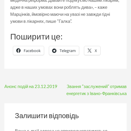
медична реформа. Давайте подякуємо нашим лікарям,
адже в наших умовах вони роблять дива», – каже
Марцінків, ймовірно маючи на увазі не завжди гідні
умови в лікарнях, пише “Галка”.
Поширити це:
Facebook
Telegram
X
Навігація
Анонс подій на 23.12.2019
Звання “заслужений” отримав
записів
енергетик з Івано-Франківська
Залишити відповідь
Ваша e-mail адреса не оприлюднюватиметься.