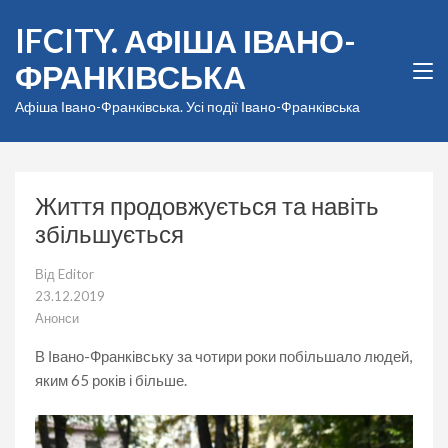
Перейти
IFCITY. АФІША ІВАНО-
до
вмісту
ФРАНКІВСЬКА
(натисніть
Enter)
Афіша Івано-Франківська. Усі події Івано-Франківська
Життя продовжується та навіть
збільшується
Від
Editor
23.12.2019
Анонси
В Івано-Франківську за чотири роки побільшало людей,
яким 65 років і більше.