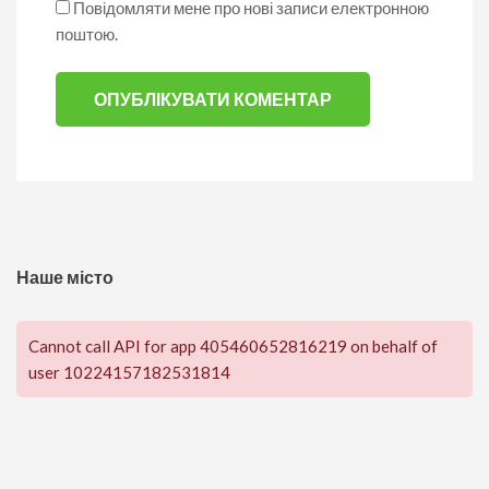
Повідомляти мене про нові записи електронною
поштою.
Наше місто
Cannot call API for app 405460652816219 on behalf of
user 10224157182531814