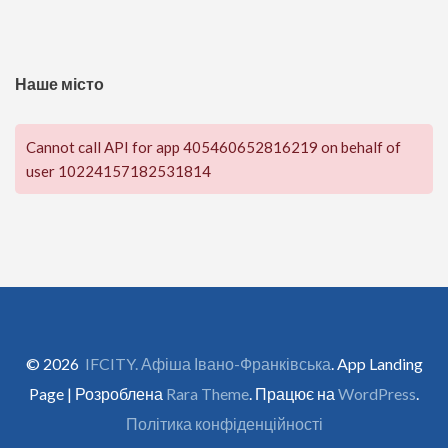
Наше місто
Cannot call API for app 405460652816219 on behalf of
user 10224157182531814
© 2026
IFCITY. Афіша Івано-Франківська
. App Landing
Page | Розроблена
Rara Theme
. Працює на
WordPress
.
Політика конфіденційності