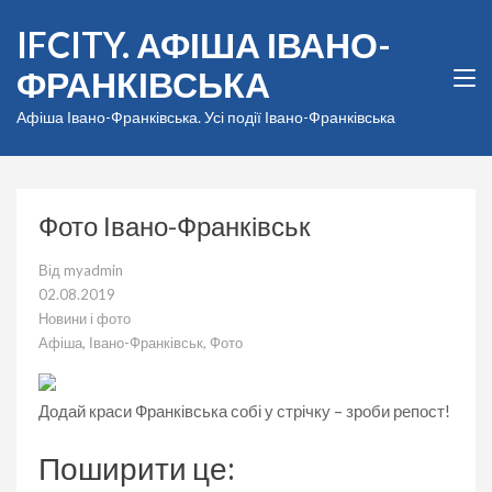
Перейти
IFCITY. АФІША ІВАНО-
до
вмісту
ФРАНКІВСЬКА
(натисніть
Enter)
Афіша Івано-Франківська. Усі події Івано-Франківська
Фото Івано-Франківськ
Від
myadmin
02.08.2019
Новини і фото
Афіша
,
Івано-Франківськ
,
Фото
Додай краси Франківська собі у стрічку – зроби репост!
Поширити це: