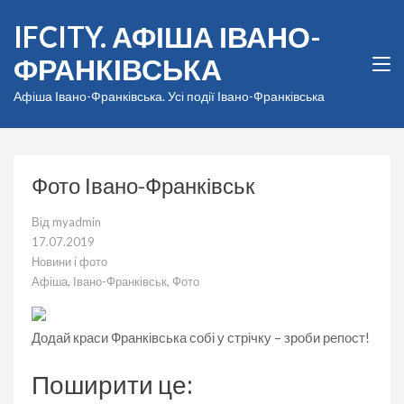
Перейти
IFCITY. АФІША ІВАНО-
до
вмісту
ФРАНКІВСЬКА
(натисніть
Enter)
Афіша Івано-Франківська. Усі події Івано-Франківська
Фото Івано-Франківськ
Від
myadmin
17.07.2019
Новини і фото
Афіша
,
Івано-Франківськ
,
Фото
Додай краси Франківська собі у стрічку – зроби репост!
Поширити це: