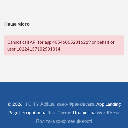
Наше місто
Cannot call API for app 405460652816219 on behalf of
user 10224157182531814
© 2026
IFCITY. Афіша Івано-Франківська
. App Landing
Page | Розроблена
Rara Theme
. Працює на
WordPress
.
Політика конфіденційності