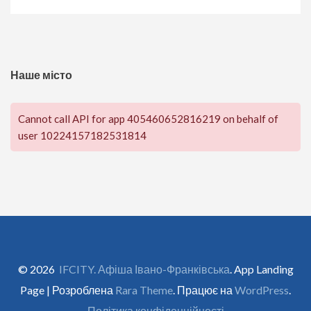
Наше місто
Cannot call API for app 405460652816219 on behalf of
user 10224157182531814
© 2026
IFCITY. Афіша Івано-Франківська
. App Landing
Page | Розроблена
Rara Theme
. Працює на
WordPress
.
Політика конфіденційності