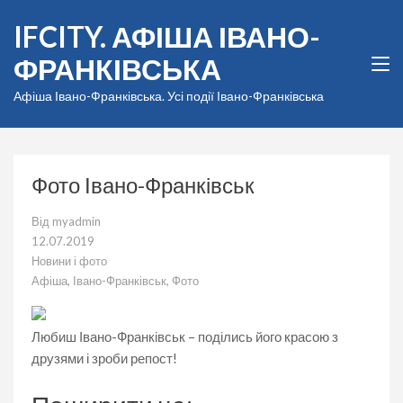
Перейти
IFCITY. АФІША ІВАНО-
до
вмісту
ФРАНКІВСЬКА
(натисніть
Enter)
Афіша Івано-Франківська. Усі події Івано-Франківська
Фото Івано-Франківськ
Від
myadmin
12.07.2019
Новини і фото
Афіша
,
Івано-Франківськ
,
Фото
Любиш Івано-Франківськ – поділись його красою з
друзями і зроби репост!