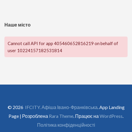
Наше місто
Cannot call API for app 405460652816219 on behalf of
user 10224157182531814
© 2026
IFCITY. Афіша Івано-Франківська
. App Landing
Page | Розроблена
Rara Theme
. Працює на
WordPress
.
Політика конфіденційності