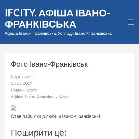
Перейти
IFCITY. АФІША ІВАНО-
до
вмісту
ФРАНКІВСЬКА
(натисніть
Enter)
Афіша Івано-Франківська. Усі події Івано-Франківська
Фото Івано-Франківськ
Від
myadmin
15.06.2019
Новини і фото
Афіша
,
Івано-Франківськ
,
Фото
Став лайк, якщо любиш Івано-Франківськ!
Поширити це: