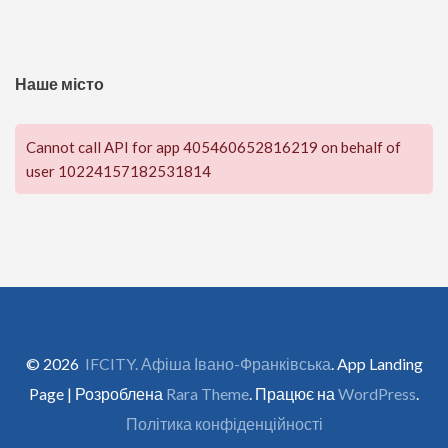
Наше місто
Cannot call API for app 405460652816219 on behalf of
user 10224157182531814
© 2026
IFCITY. Афіша Івано-Франківська
. App Landing
Page | Розроблена
Rara Theme
. Працює на
WordPress
.
Політика конфіденційності