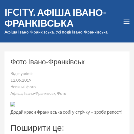
Перейти
IFCITY. АФІША ІВАНО-
до
вмісту
ФРАНКІВСЬКА
(натисніть
Enter)
Афіша Івано-Франківська. Усі події Івано-Франківська
Фото Івано-Франківськ
Від
myadmin
12.06.2019
Новини і фото
Афіша
,
Івано-Франківськ
,
Фото
Додай краси Франківська собі у стрічку – зроби репост!
Поширити це: