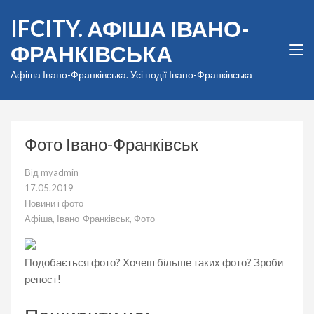
Перейти
IFCITY. АФІША ІВАНО-
до
вмісту
ФРАНКІВСЬКА
(натисніть
Enter)
Афіша Івано-Франківська. Усі події Івано-Франківська
Фото Івано-Франківськ
Від
myadmin
17.05.2019
Новини і фото
Афіша
,
Івано-Франківськ
,
Фото
Подобається фото? Хочеш більше таких фото? Зроби
репост!