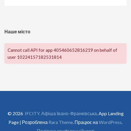
Наше місто
Cannot call API for app 405460652816219 on behalf of
user 10224157182531814
© 2026
IFCITY. Афіша Івано-Франківська
. App Landing
Page | Розроблена
Rara Theme
. Працює на
WordPress
.
Політика конфіденційності