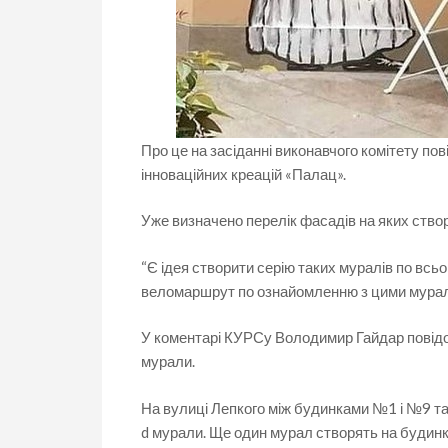
Про це на засіданні виконавчого комітету п
інноваційних креацій «Палац».
Уже визначено перелік фасадів на яких ство
“Є ідея створити серію таких муралів по всь
веломаршрут по ознайомленню з цими мурала
У коментарі КУРСу Володимир Гайдар повідо
мурали.
На вулиці Лепкого між будинками №1 і №9 та
d мурали. Ще один мурал створять на будинк