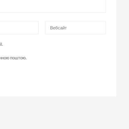
Вебсайт
l.
онною поштою.