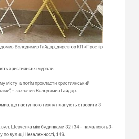
овідомив Володимир Гайдар, директор КП «Простір
рять християнські мурали.
ому місту, а потім прокласти християнський
ми”, – зазначив Володимир Гайдар.
мив, що наступного тижня планують створити 3
 вул. Шевченка між будинками 32 і 34 – намалюють3-
у по вулиці Незалежності, 148.