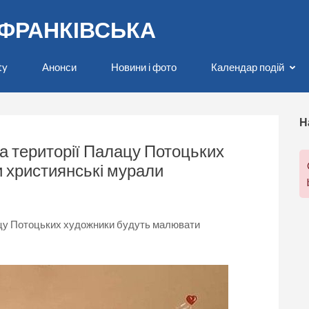
О-ФРАНКІВСЬКА
ty
Анонси
Новини і фото
Календар подій
Н
а території Палацу Потоцьких
 християнські мурали
ацу Потоцьких художники будуть малювати