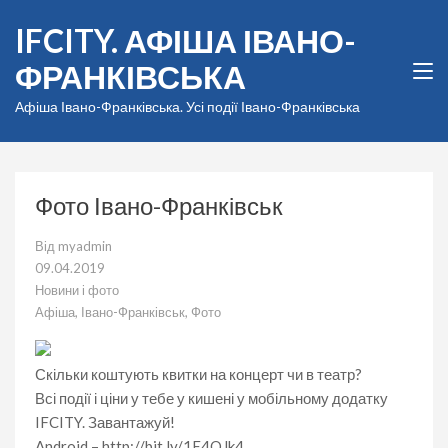
Перейти
IFCITY. АФІША ІВАНО-
до
вмісту
ФРАНКІВСЬКА
(натисніть
Enter)
Афіша Івано-Франківська. Усі події Івано-Франківська
Фото Івано-Франківськ
Від
myadmin
09.04.2019
Новини і фото
Афіша
,
Івано-Франківськ
,
Фото
Скільки коштують квитки на концерт чи в театр?
Всі події і ціни у тебе у кишені у мобільному додатку
IFCITY. Завантажуй!
Android – http://bit.ly/1E4OJk4