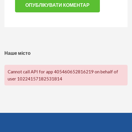
Наше місто
Cannot call API for app 405460652816219 on behalf of
user 10224157182531814