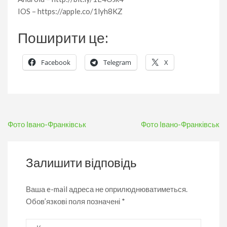
IOS – https://apple.co/1lyh8KZ
Поширити це:
Facebook
Telegram
X
Навігація
Фото Івано-Франківськ
Фото Івано-Франківськ
записів
Залишити відповідь
Ваша e-mail адреса не оприлюднюватиметься.
Обов’язкові поля позначені
*
Коментар