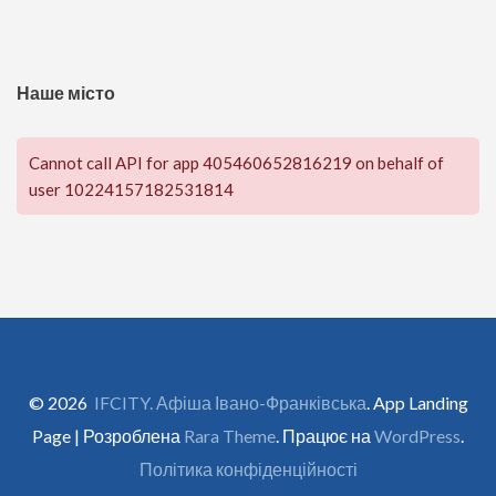
Наше місто
Cannot call API for app 405460652816219 on behalf of
user 10224157182531814
© 2026
IFCITY. Афіша Івано-Франківська
. App Landing
Page | Розроблена
Rara Theme
. Працює на
WordPress
.
Політика конфіденційності