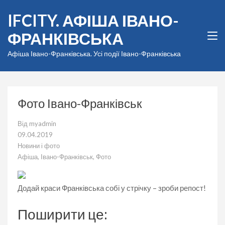
Перейти
IFCITY. АФІША ІВАНО-
до
вмісту
ФРАНКІВСЬКА
(натисніть
Enter)
Афіша Івано-Франківська. Усі події Івано-Франківська
Фото Івано-Франківськ
Від
myadmin
09.04.2019
Новини і фото
Афіша
,
Івано-Франківськ
,
Фото
Додай краси Франківська собі у стрічку – зроби репост!
Поширити це: