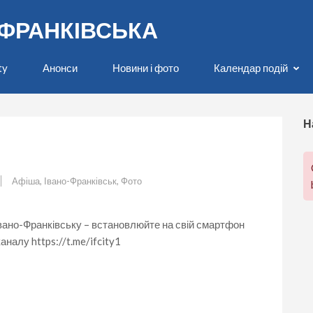
О-ФРАНКІВСЬКА
ty
Анонси
Новини і фото
Календар подій
Н
Афіша
,
Івано-Франківськ
,
Фото
 Івано-Франківську – встановлюйте на свій смартфон
налу https://t.me/ifcity1