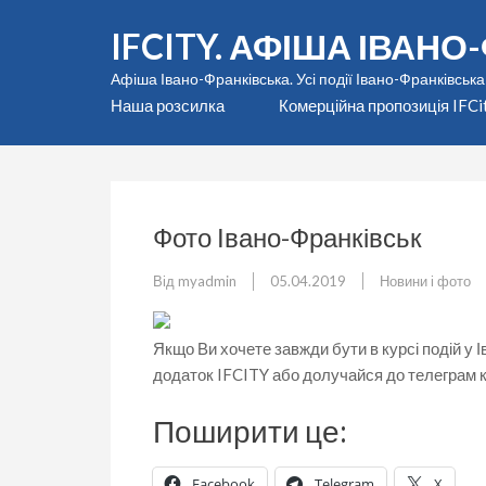
Перейти
IFCITY. АФІША ІВАН
до
вмісту
Афіша Івано-Франківська. Усі події Івано-Франківська
(натисніть
Наша розсилка
Комерційна пропозиція IFCi
Enter)
Фото Івано-Франківськ
Від
myadmin
05.04.2019
Новини і фото
Якщо Ви хочете завжди бути в курсі подій у
додаток IFCITY або долучайся до телеграм ка
Поширити це:
Facebook
Telegram
X