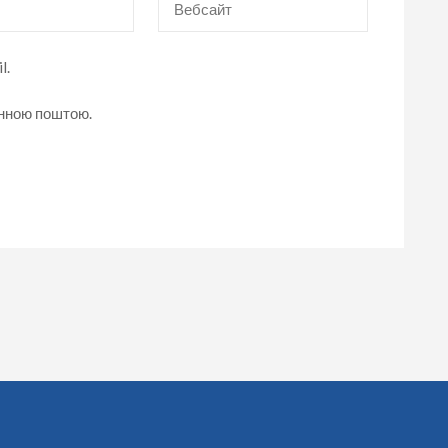
l.
онною поштою.