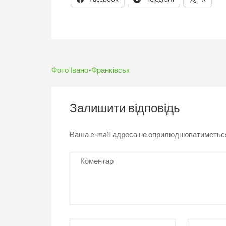
Навігація
Фото Івано-Франківськ
записів
Залишити відповідь
Ваша e-mail адреса не оприлюднюватиметьс
Коментар
Ім’я
*
Email
*