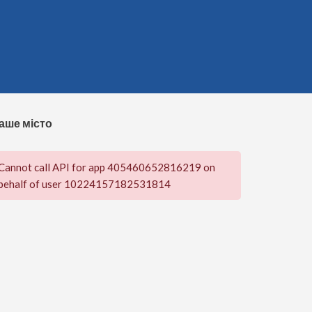
аше місто
Cannot call API for app 405460652816219 on
behalf of user 10224157182531814