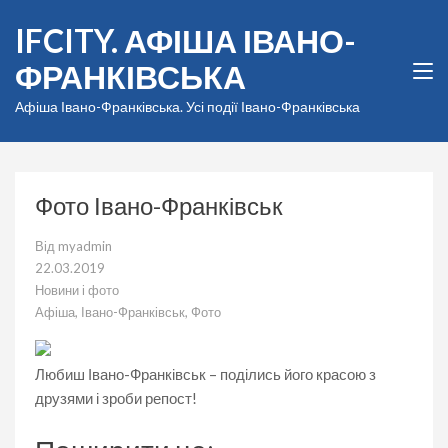
Перейти
IFCITY. АФІША ІВАНО-
до
вмісту
ФРАНКІВСЬКА
(натисніть
Enter)
Афіша Івано-Франківська. Усі події Івано-Франківська
Фото Івано-Франківськ
Від
myadmin
22.03.2019
Новини і фото
Афіша
,
Івано-Франківськ
,
Фото
Любиш Івано-Франківськ – поділись його красою з
друзями і зроби репост!