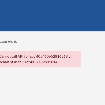
аше місто
Cannot call API for app 405460652816219 on
behalf of user 10224157182531814