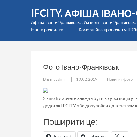
Перейти
IFCITY. АФІША ІВАН
до
вмісту
Афіша Івано-Франківська. Усі події Івано-Франківська
(натисніть
Наша розсилка
Комерційна пропозиція IFCi
Enter)
Фото Івано-Франківськ
Від
myadmin
13.02.2019
Новини і фото
Якщо Ви хочете завжди бути в курсі подій у
додаток IFCITY або долучайся до телеграм ка
Поширити це:
Facebook
Telegram
X