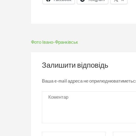
Навігація
Фото Івано-Франківськ
записів
Залишити відповідь
Ваша e-mail адреса не оприлюднюватиметьс
Коментар
Ім’я
*
Email
*