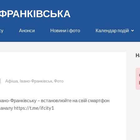
О-ФРАНКІВСЬКА
ty
Анонси
Новини і фото
Календар подій
Н
Афіша
,
Івано-Франківськ
,
Фото
 Івано-Франківську – встановлюйте на свій смартфон
налу https://t.me/ifcity1