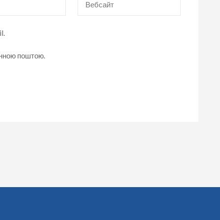
l.
онною поштою.