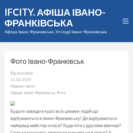
Перейти
IFCITY. АФІША ІВАНО-
до
вмісту
ФРАНКІВСЬКА
(натисніть
Enter)
Афіша Івано-Франківська. Усі події Івано-Франківська
Фото Івано-Франківськ
Від
myadmin
11.02.2019
Новини і фото
Афіша
,
Івано-Франківськ
,
Фото
Будьте завжди в курсі всіх цікавих подій що
відбуваються в Івано-Франківську! Де відбуваються
найкращі майстер-класи? Куди піти з друзями ввечері?
Скільки коштують квитки на концерт чи в театр? У