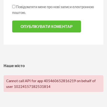
Повідомляти мене про нові записи електронною
поштою.
Наше місто
Cannot call API for app 405460652816219 on behalf of
user 10224157182531814