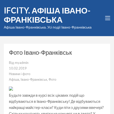
Перейти
IFCITY. АФІША ІВАНО-
до
вмісту
ФРАНКІВСЬКА
(натисніть
Enter)
Афіша Івано-Франківська. Усі події Івано-Франківська
Фото Івано-Франківськ
Від
myadmin
10.02.2019
Новини і фото
Афіша
,
Івано-Франківськ
,
Фото
Будьте завжди в курсі всіх цікавих подій що
відбуваються в Івано-Франківську! Де відбуваються
найкращі майстер-класи? Куди піти з друзями ввечері?
Скільки коштують квитки на концерт чи в театр? У