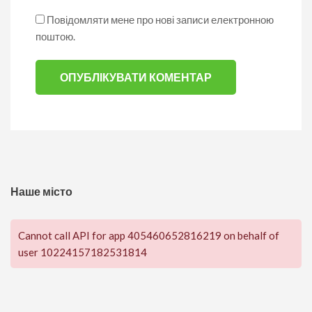
Повідомляти мене про нові записи електронною
поштою.
Наше місто
Cannot call API for app 405460652816219 on behalf of
user 10224157182531814