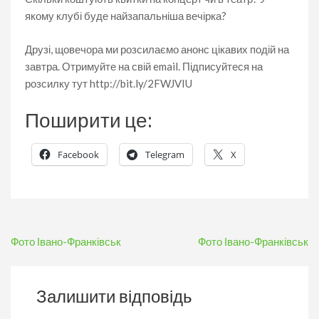
якому клубі буде найзапальніша вечірка?
Друзі, щовечора ми розсилаємо анонс цікавих подій на
завтра. Отримуйте на свій email. Підписуйтеся на
розсилку тут http://bit.ly/2FWJVIU
Поширити це:
Facebook
Telegram
X
Навігація
Фото Івано-Франківськ
Фото Івано-Франківськ
записів
Залишити відповідь