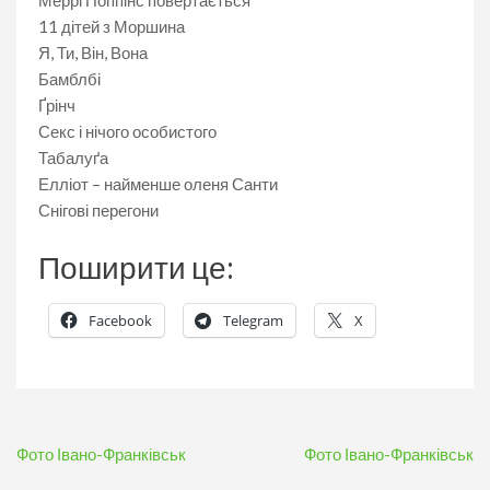
Меррі Поппінс повертається
11 дітей з Моршина
Я, Ти, Він, Вона
Бамблбі
Ґрінч
Секс і нічого особистого
Табалуґа
Елліот – найменше оленя Санти
Снігові перегони
Поширити це:
Facebook
Telegram
X
Навігація
Фото Івано-Франківськ
Фото Івано-Франківськ
записів