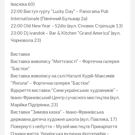
Івасюка 60)
22:00 Виступ гурту “Lucky Day” – Panorama Pub
Internationale (Північний Бульвар 2а)
22:00 Old New Year – S2dio (вул. Січових Стрільців 13)
23:00 Dj ivandok – Bar & Kitchen “Grand America” (вул.
Чорновола 23)
Виставки
Виставка живопису “Миттєвості” – Фортечна галерея
“Бастіон”
Виставка живопису на склі Наталії Курій-Максимів
“Янголи” – Фортечна галерея “Бастіон”
Відкриття виставки “Сини українських художників” –
Івано-Франківський Центр сучасного мистецтва (вул.
Марійки Підгірянки, 23)
Виставки “Зимова казка” – Івано-Франківська
державна дитяча художня школа (вул. Павлика, 17)
Повернуті з небуття – Музей мистецтв Прикарпаття
Ознаки життя. Українська вулична фотографія –