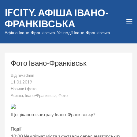
Перейти
IFCITY. АФІША ІВАНО-
до
вмісту
ФРАНКІВСЬКА
(натисніть
Enter)
Афіша Івано-Франківська. Усі події Івано-Франківська
Фото Івано-Франківськ
Від
myadmin
11.01.2019
Новини і фото
Афіша
,
Івано-Франківськ
,
Фото
Що цікавого завтра у Івано-Франківську?
Події
10:00 Чемпіонат міста з футзалу серед аматорських