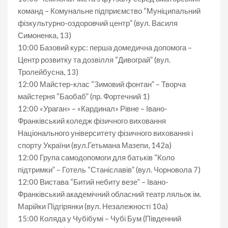
команд – Комунальне підприємство “Муніципальний
фізкультурно-оздоровчий центр” (вул. Василя
Симоненка, 13)
10:00 Базовий курс: перша домедична допомога –
Центр розвитку та дозвілля “Дивограй” (вул.
Тролейбусна, 13)
12:00 Майстер-клас “Зимовий фонтан” – Творча
майстерня “Баобаб” (пр. Фортечний 1)
12:00 «Ураган» – «Кардинал» Рівне – Івано-
Франківський коледж фізичного виховання
Національного університету фізичного виховання і
спорту України (вул.Гетьмана Мазепи, 142а)
12:00 Група самодопомоги для батьків “Коло
підтримки” – Готель “Станіславів” (вул. Чорновола 7)
12:00 Вистава “Битий небиту везе” – Івано-
Франківський академічний обласний театр ляльок ім.
Марійки Підгірянки (вул. Незалежності 10а)
15:00 Коляда у Чубібумі – Чубі Бум (Південний