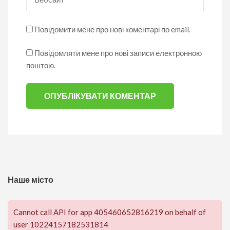
Повідомити мене про нові коментарі по email.
Повідомляти мене про нові записи електронною
поштою.
Наше місто
Cannot call API for app 405460652816219 on behalf of
user 10224157182531814