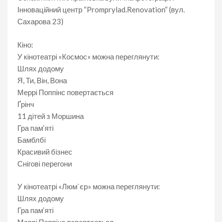
Інноваційний центр “Promprylad.Renovation” (вул.
Сахарова 23)
Кіно:
У кінотеатрі «Космос» можна переглянути:
Шлях додому
Я, Ти, Він, Вона
Меррі Поппінс повертається
Ґрінч
11 дітей з Моршина
Гра пам’яті
Бамблбі
Красивий бізнес
Снігові перегони
У кінотеатрі «Люм`єр» можна переглянути:
Шлях додому
Гра пам’яті