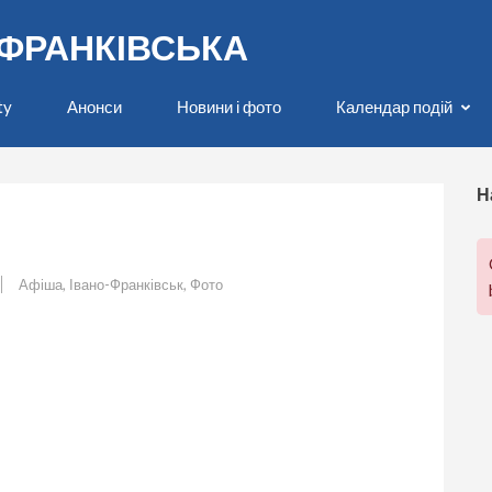
О-ФРАНКІВСЬКА
ty
Анонси
Новини і фото
Календар подій
Н
Афіша
,
Івано-Франківськ
,
Фото