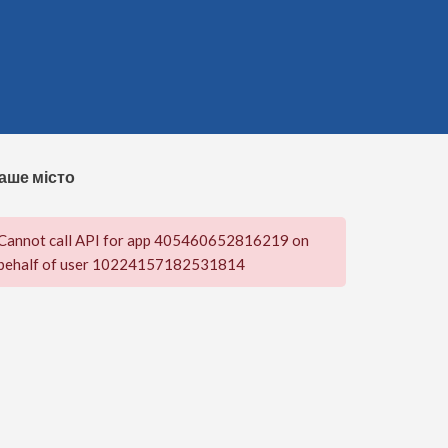
аше місто
Cannot call API for app 405460652816219 on
behalf of user 10224157182531814