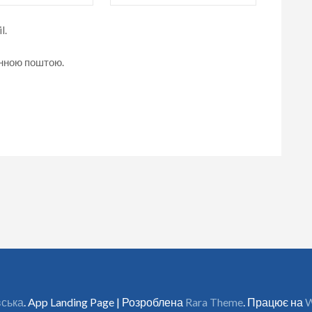
l.
онною поштою.
вська
. App Landing Page | Розроблена
Rara Theme
. Працює на
W