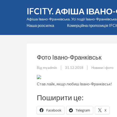
Перейти
IFCITY. АФІША ІВАН
до
вмісту
Афіша Івано-Франківська. Усі події Івано-Франківська
(натисніть
Наша розсилка
Комерційна пропозиція IFCi
Enter)
Фото Івано-Франківськ
Від
myadmin
31.12.2018
Новини і фото
Став лайк, якщо любиш Івано-Франківськ!
Поширити це:
Facebook
Telegram
X